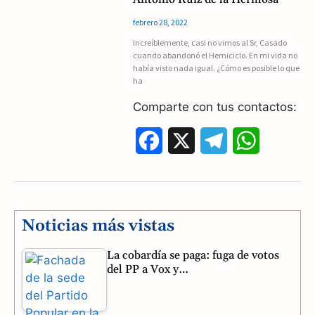
e
e
t
febrero 28, 2022
b
g
s
Increíblemente, casi no vimos al Sr, Casado
cuando abandonó el Hemiciclo. En mi vida no
o
r
A
había visto nada igual. ¿Cómo es posible lo que
ha
o
a
p
Comparte con tus contactos:
k
m
p
F
X
T
W
a
e
h
c
l
a
e
e
t
Noticias más vistas
b
g
s
La cobardía se paga: fuga de votos
del PP a Vox y…
o
r
A
o
a
p