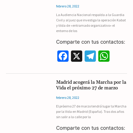
b
g
s
febrero 28, 2022
La Audiencia Nacional respalda a la Guardia
o
r
A
Civil y al juez que investiga la operación Kabat
y tilda de «entramado organizativo» el
o
a
p
entorno de los
k
m
p
Comparte con tus contactos:
F
X
T
W
a
e
h
c
l
a
Madrid acogerá la Marcha por la
Vida el próximo 27 de marzo
e
e
t
febrero 28, 2022
b
g
s
El próximo 27 de marzo tendrá lugar la Marcha
por la Vida en Madrid (España). Tras dos años
o
r
A
sin salir a la calle por la
o
a
p
Comparte con tus contactos: