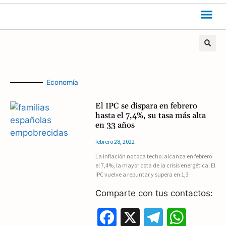
Economía
El IPC se dispara en febrero
hasta el 7,4%, su tasa más alta
en 33 años
febrero 28, 2022
La inflación no toca techo: alcanza en febrero
el 7,4%, la mayor cota de la crisis energética. El
IPC vuelve a repuntar y supera en 1,3
Comparte con tus contactos:
F
X
T
W