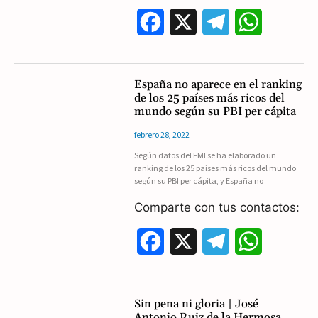
k
m
p
F
X
T
W
a
e
h
c
l
a
España no aparece en el ranking
de los 25 países más ricos del
e
e
t
mundo según su PBI per cápita
b
g
s
febrero 28, 2022
Según datos del FMI se ha elaborado un
o
r
A
ranking de los 25 países más ricos del mundo
según su PBI per cápita, y España no
o
a
p
Comparte con tus contactos:
k
m
p
F
X
T
W
a
e
h
c
l
a
Sin pena ni gloria | José
Antonio Ruiz de la Hermosa