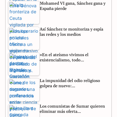
Mohamed VI gana, Sánchez gana y
k
m
p
España pierde
Así Sánchez te monitoriza y espía
las redes y los medios
«En el ateísmo vivimos el
existencialismo, todo…
La impunidad del odio religioso
golpea de nuevo:…
Los comunistas de Sumar quieren
eliminar más oferta…