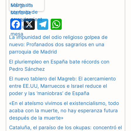
F
X
T
W
a
e
h
La impunidad del odio religioso golpea de
nuevo: Profanados dos sagrarios en una
c
l
a
parroquia de Madrid
e
e
t
El pluriempleo en España bate récords con
b
g
s
Pedro Sánchez
El nuevo tablero del Magreb: El acercamiento
o
r
A
entre EE.UU, Marruecos e Israel reduce el
o
a
p
poder y las ‘maniobras’ de España
k
m
p
«En el ateísmo vivimos el existencialismo, todo
acaba con la muerte, no hay esperanza futura
después de la muerte»
Cataluña, el paraíso de los okupas: concentró el