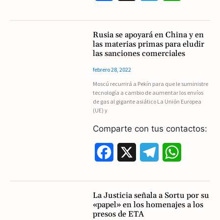
a
e
h
c
l
a
Rusia se apoyará en China y en
las materias primas para eludir
e
e
t
las sanciones comerciales
b
g
s
febrero 28, 2022
Moscú recurrirá a Pekín para que le suministre
o
r
A
tecnología a cambio de aumentar los envíos
de gas al gigante asiático La Unión Europea
o
a
p
(UE) y
k
m
p
Comparte con tus contactos:
F
X
T
W
a
e
h
c
l
a
La Justicia señala a Sortu por su
«papel» en los homenajes a los
e
e
t
presos de ETA