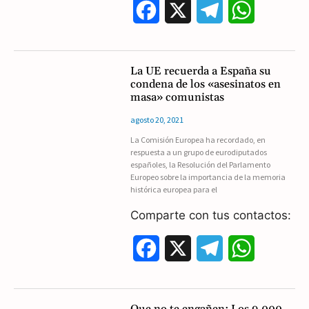
F
X
T
W
a
e
h
c
l
a
La UE recuerda a España su
condena de los «asesinatos en
e
e
t
masa» comunistas
b
g
s
agosto 20, 2021
La Comisión Europea ha recordado, en
o
r
A
respuesta a un grupo de eurodiputados
españoles, la Resolución del Parlamento
o
a
p
Europeo sobre la importancia de la memoria
histórica europea para el
k
m
p
Comparte con tus contactos:
F
X
T
W
a
e
h
c
l
a
Que no te engañen: Los 9.000