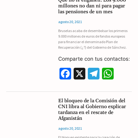
millones no dan ni para pagar
e
e
t
las pensiones de un mes
b
g
s
agosto 20, 2021
Bruselas acaba de desembolsar los primeros
o
r
A
9.000 millones de euros de fondos europeos
para financiar el denominado Plan de
o
a
p
Recuperación (¿?) del Gobierno de Sánchez.
k
m
p
Comparte con tus contactos:
F
X
T
W
a
e
h
c
l
a
El bloqueo de la Comisión del
CNI libra al Gobierno explicar
e
e
t
tardanza en el rescate de
Afganistán
b
g
s
agosto 20, 2021
o
r
A
El bloqueo existente para la creación de