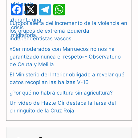
F
X
T
W
a
e
h
Europol alerta del incremento de la violencia en
los grupos de extrema izquierda
c
l
a
independentistas vascos
e
e
t
«Ser moderados con Marruecos no nos ha
b
g
s
garantizado nunca el respeto»- Observatorio
de Ceuta y Melilla
o
r
A
El Ministerio del Interior obligado a revelar qué
o
a
p
datos recopilan las balizas V-16
k
m
p
¿Por qué no habrá cultura sin agricultura?
Un vídeo de Hazte Oír destapa la farsa del
chiringuito de la Cruz Roja