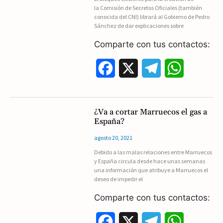
la Comisión de Secretos Oficiales (también
o
a
p
conocida del CNI) librará al Gobierno de Pedro
Sánchez de dar explicaciones sobre
k
m
p
Comparte con tus contactos:
F
X
T
W
a
e
h
c
l
a
¿Va a cortar Marruecos el gas a
España?
e
e
t
agosto 20, 2021
b
g
s
Debido a las malas relaciones entre Marruecos
y España circula desde hace unas semanas
o
r
A
una información que atribuye a Marruecos el
deseo de impedir el
o
a
p
Comparte con tus contactos:
k
m
p
F
X
T
W