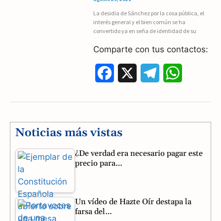
La desidia de Sánchez por la cosa pública, el
o
r
A
interés general y el bien común se ha
convertido ya en seña de identidad de su
o
a
p
Comparte con tus contactos:
k
m
p
F
X
T
W
a
e
h
c
l
a
e
e
t
Noticias más vistas
b
g
s
¿De verdad era necesario pagar este
precio para…
o
r
A
o
a
p
Un vídeo de Hazte Oír destapa la
k
m
p
farsa del…