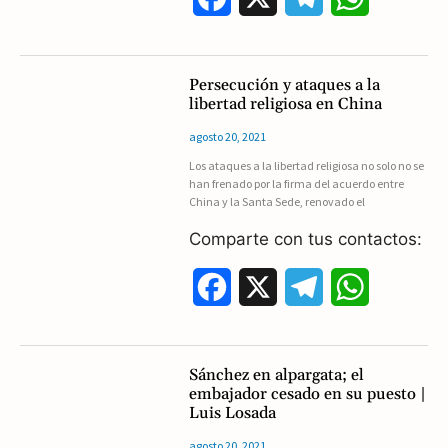
a
e
h
c
l
a
Persecución y ataques a la
libertad religiosa en China
e
e
t
agosto 20, 2021
b
g
s
Los ataques a la libertad religiosa no solo no se
han frenado por la firma del acuerdo entre
o
r
A
China y la Santa Sede, renovado el
o
a
p
Comparte con tus contactos:
k
m
p
F
X
T
W
a
e
h
c
l
a
Sánchez en alpargata; el
embajador cesado en su puesto |
e
e
t
Luis Losada
b
g
s
agosto 20, 2021