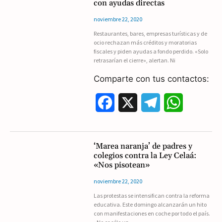
con ayudas directas
b
g
s
noviembre 22, 2020
Restaurantes, bares, empresas turísticas y de
o
r
A
ocio rechazan más créditos y moratorias
fiscales y piden ayudas a fondo perdido. «Solo
o
a
p
retrasarían el cierre», alertan. Ni
k
m
p
Comparte con tus contactos:
F
X
T
W
a
e
h
c
l
a
‘Marea naranja’ de padres y
colegios contra la Ley Celaá:
e
e
t
«Nos pisotean»
b
g
s
noviembre 22, 2020
Las protestas se intensifican contra la reforma
o
r
A
educativa. Este domingo alcanzarán un hito
con manifestaciones en coche por todo el país.
o
a
p