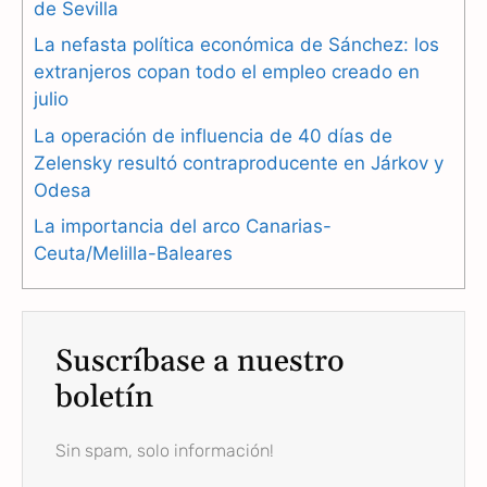
de Sevilla
o
r
A
La nefasta política económica de Sánchez: los
o
a
p
extranjeros copan todo el empleo creado en
julio
k
m
p
La operación de influencia de 40 días de
Zelensky resultó contraproducente en Járkov y
Odesa
La importancia del arco Canarias-
Ceuta/Melilla-Baleares
Suscríbase a nuestro
boletín
Sin spam, solo información!