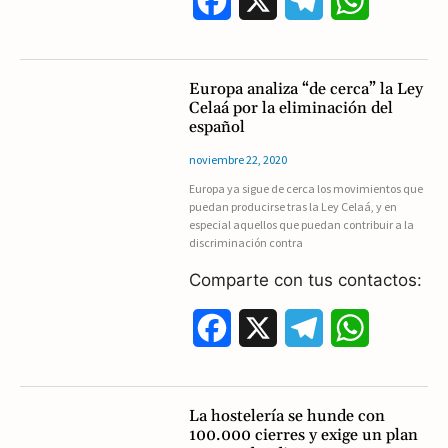
F
X
T
W
a
e
h
c
l
a
Europa analiza “de cerca” la Ley
Celaá por la eliminación del
e
e
t
español
b
g
s
noviembre 22, 2020
Europa ya sigue de cerca los movimientos que
o
r
A
puedan producirse tras la Ley Celaá, y en
especial aquellos que puedan contribuir a la
o
a
p
discriminación contra
k
m
p
Comparte con tus contactos:
F
X
T
W
a
e
h
c
l
a
La hostelería se hunde con
100.000 cierres y exige un plan
e
e
t