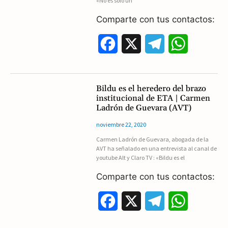
«No es sólo un
k
m
p
Comparte con tus contactos:
F
X
T
W
a
e
h
c
l
a
Bildu es el heredero del brazo
institucional de ETA | Carmen
e
e
t
Ladrón de Guevara (AVT)
b
g
s
noviembre 22, 2020
Carmen Ladrón de Guevara, abogada de la
o
r
A
AVT ha señalado en una entrevista al canal de
youtube Alt y Claro TV : «Bildu es el
o
a
p
Comparte con tus contactos:
k
m
p
F
X
T
W
a
e
h