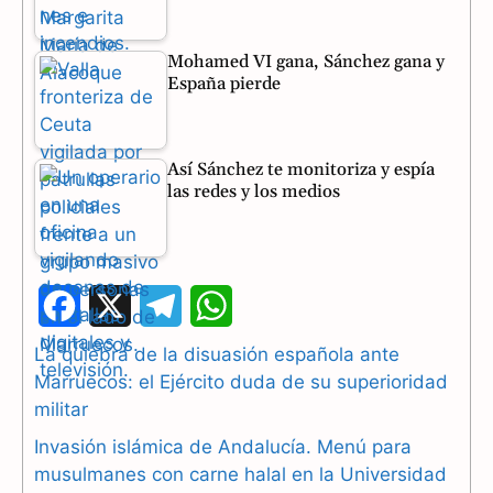
Mohamed VI gana, Sánchez gana y
España pierde
Así Sánchez te monitoriza y espía
las redes y los medios
F
X
T
W
a
e
h
La quiebra de la disuasión española ante
Marruecos: el Ejército duda de su superioridad
c
l
a
militar
e
e
t
Invasión islámica de Andalucía. Menú para
b
g
s
musulmanes con carne halal en la Universidad