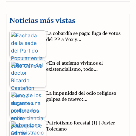
c
l
a
e
e
t
Noticias más vistas
b
g
s
La cobardía se paga: fuga de votos
del PP a Vox y…
o
r
A
o
a
p
«En el ateísmo vivimos el
k
m
p
existencialismo, todo…
La impunidad del odio religioso
golpea de nuevo:…
Patriotismo forestal (I) | Javier
Toledano