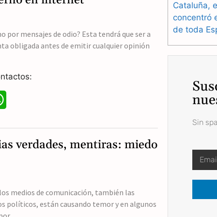
Cataluña, e
s
concentró 
de toda Es
A
o por mensajes de odio? Esta tendrá que ser a
nta obligada antes de emitir cualquier opinión
p
p
ntactos:
Sus
nue
W
h
Sin sp
a
as verdades, mentiras: miedo
t
s
A
los medios de comunicación, también las
s políticos, están causando temor y en algunos
p
 por