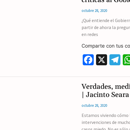
b
g
octubre 28, 2020
o
r
¿Qué entiende el Gobiern
partir de ahora la pregu
o
a
en redes
k
m
Comparte con tus co
F
X
T
a
e
c
l
Verdades, medi
e
e
| Jacinto Seara
b
g
octubre 28, 2020
o
r
Estamos viviendo cómo 
intervenciones de mucho
o
a
casos miedo. No es sólo