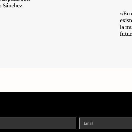
o Sánchez
«En e
exist
la m
futu