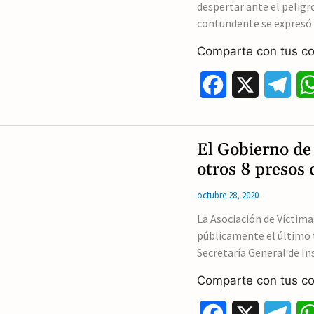
despertar ante el peligro
contundente se expresó
Comparte con tus co
F
X
T
a
e
c
l
El Gobierno de
e
e
otros 8 presos
b
g
octubre 28, 2020
o
r
La Asociación de Víctim
públicamente el último 
o
a
Secretaría General de In
k
m
Comparte con tus co
F
X
T