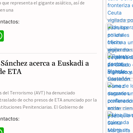
 que representa el gigante asiático, así de
 en una
ntactos:
W
h
a
 Sánchez acerca a Euskadi a
t
 de ETA
s
A
as del Terrorismo (AVT) ha denunciado
traslado de ocho presos de ETA anunciado por la
p
stituciones Penitenciarias. El Gobierno de
p
ntactos:
W