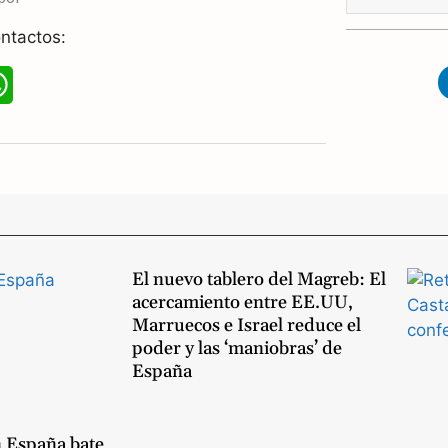
p
ntactos:
W
h
a
t
s
A
El nuevo tablero del Magreb: El
acercamiento entre EE.UU,
p
Marruecos e Israel reduce el
poder y las ‘maniobras’ de
p
España
n España bate