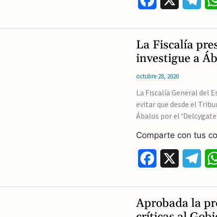
a
e
c
l
La Fiscalía pr
e
e
investigue a Á
b
g
octubre 28, 2020
o
r
La Fiscalía General del 
evitar que desde el Trib
o
a
Ábalos por el ‘Delcygate’
k
m
Comparte con tus co
F
X
T
a
e
c
l
Aprobada la pr
e
e
críticas al Gob