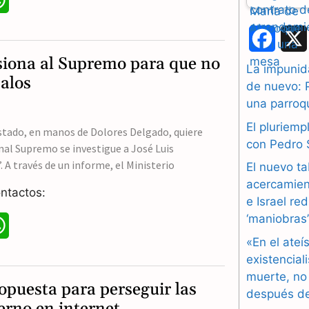
h
F
a
esiona al Supremo para que no
a
La impunida
t
balos
de nuevo: 
c
una parroq
s
e
El pluriem
A
Estado, en manos de Dolores Delgado, quiere
b
con Pedro
unal Supremo se investigue a José Luis
p
. A través de un informe, el Ministerio
El nuevo ta
o
p
acercamien
ntactos:
o
e Israel re
‘maniobras
k
W
«En el ateí
h
existencial
muerte, no
a
opuesta para perseguir las
después de
t
ierno en internet