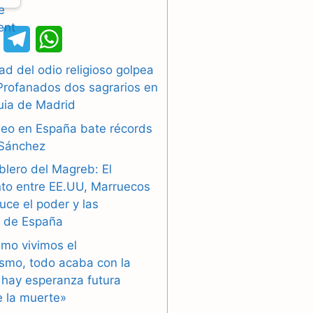
X
T
W
e
h
d del odio religioso golpea
Profanados dos sagrarios en
l
a
uia de Madrid
e
t
pleo en España bate récords
g
s
 Sánchez
blero del Magreb: El
r
A
to entre EE.UU, Marruecos
a
p
duce el poder y las
’ de España
m
p
smo vivimos el
ismo, todo acaba con la
 hay esperanza futura
 la muerte»