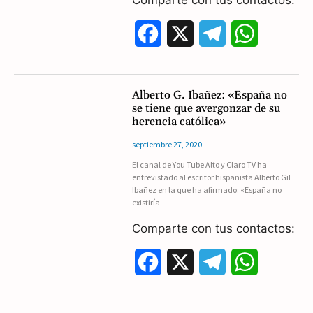
k
m
p
F
X
T
W
a
e
h
c
l
a
Alberto G. Ibañez: «España no
se tiene que avergonzar de su
e
e
t
herencia católica»
b
g
s
septiembre 27, 2020
El canal de You Tube Alto y Claro TV ha
o
r
A
entrevistado al escritor hispanista Alberto Gil
Ibañez en la que ha afirmado: «España no
o
a
p
existiría
k
m
p
Comparte con tus contactos:
F
X
T
W
a
e
h