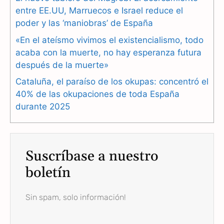
o
r
A
entre EE.UU, Marruecos e Israel reduce el
o
a
p
poder y las ‘maniobras’ de España
k
m
p
«En el ateísmo vivimos el existencialismo, todo
acaba con la muerte, no hay esperanza futura
después de la muerte»
Cataluña, el paraíso de los okupas: concentró el
40% de las okupaciones de toda España
durante 2025
Suscríbase a nuestro
boletín
Sin spam, solo información!