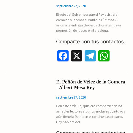
b
g
s
septiembre 27, 2020
El veto del Gobierno a que el Rey asistiera,
o
r
A
como ha sucedido durante los últimos 20
años, a la entrega de despachos a la nueva
o
a
p
promoción de jueces en Barcelona,
k
m
p
Comparte con tus contactos:
F
X
T
W
a
e
h
c
l
a
El Peñón de Vélez de la Gomera
| Albert Mesa Rey
e
e
t
septiembre 27, 2020
b
g
s
Con este artículo, quisiera compartir con los
amables lectores algunos enclaves que tuvo y
o
r
A
aún tiene la Patria en el continente africano.
Hoy hablaré del
o
a
p
Comparte con tus contactos: