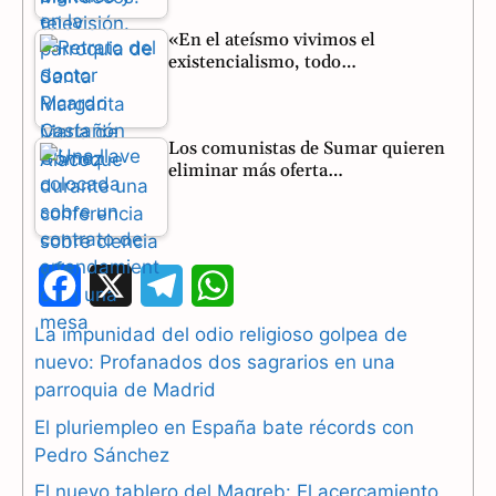
«En el ateísmo vivimos el
existencialismo, todo…
Los comunistas de Sumar quieren
eliminar más oferta…
F
X
T
W
a
e
h
La impunidad del odio religioso golpea de
nuevo: Profanados dos sagrarios en una
c
l
a
parroquia de Madrid
e
e
t
El pluriempleo en España bate récords con
b
g
s
Pedro Sánchez
El nuevo tablero del Magreb: El acercamiento