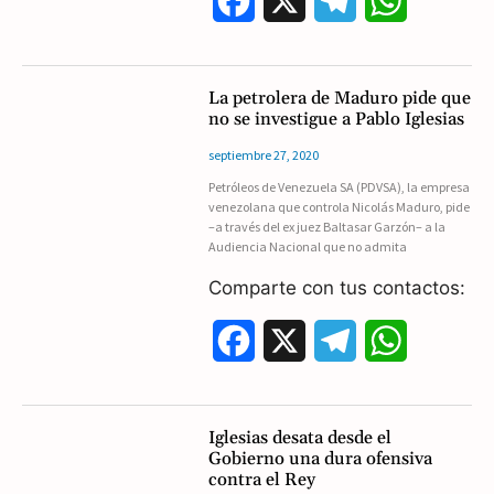
F
X
T
W
a
e
h
c
l
a
La petrolera de Maduro pide que
no se investigue a Pablo Iglesias
e
e
t
septiembre 27, 2020
b
g
s
Petróleos de Venezuela SA (PDVSA), la empresa
venezolana que controla Nicolás Maduro, pide
o
r
A
–a través del ex juez Baltasar Garzón– a la
Audiencia Nacional que no admita
o
a
p
Comparte con tus contactos:
k
m
p
F
X
T
W
a
e
h
c
l
a
Iglesias desata desde el
Gobierno una dura ofensiva
e
e
t
contra el Rey