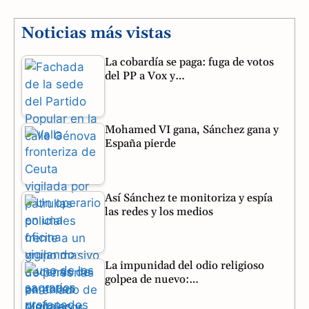
c
l
a
e
e
t
Noticias más vistas
b
g
s
La cobardía se paga: fuga de votos
del PP a Vox y…
o
r
A
o
a
p
Mohamed VI gana, Sánchez gana y
k
m
p
España pierde
Así Sánchez te monitoriza y espía
las redes y los medios
La impunidad del odio religioso
golpea de nuevo:…