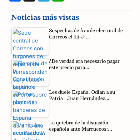
a
e
h
Noticias más vistas
c
l
a
Sospechas de fraude electoral de
e
e
t
Correos el 23-J:…
b
g
s
o
r
A
¿De verdad era necesario pagar
o
a
p
este precio para…
k
m
p
Les duele España. Odian a su
Patria | Juan Hernández…
La quiebra de la disuasión
española ante Marruecos:…