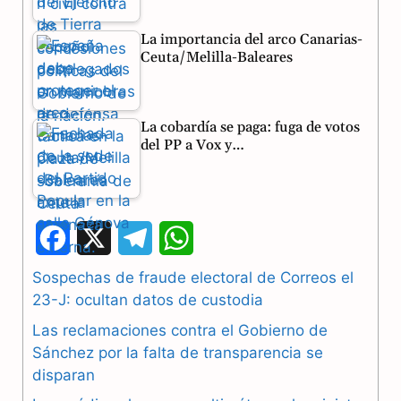
La importancia del arco Canarias-
Ceuta/Melilla-Baleares
La cobardía se paga: fuga de votos
del PP a Vox y…
F
X
T
W
a
e
h
Sospechas de fraude electoral de Correos el
23-J: ocultan datos de custodia
c
l
a
Las reclamaciones contra el Gobierno de
e
e
t
Sánchez por la falta de transparencia se
b
g
s
disparan