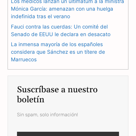
Los médicos lanzan un ultimátum a la ministra
o
r
A
Mónica García: amenazan con una huelga
o
a
p
indefinida tras el verano
k
m
p
Fauci contra las cuerdas: Un comité del
Senado de EEUU le declara en desacato
La inmensa mayoría de los españoles
considera que Sánchez es un títere de
Marruecos
Suscríbase a nuestro
boletín
Sin spam, solo información!