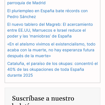
parroquia de Madrid
e
e
t
El pluriempleo en España bate récords con
b
g
s
Pedro Sánchez
El nuevo tablero del Magreb: El acercamiento
o
r
A
entre EE.UU, Marruecos e Israel reduce el
o
a
p
poder y las ‘maniobras’ de España
k
m
p
«En el ateísmo vivimos el existencialismo, todo
acaba con la muerte, no hay esperanza futura
después de la muerte»
Cataluña, el paraíso de los okupas: concentró el
40% de las okupaciones de toda España
durante 2025
Suscríbase a nuestro