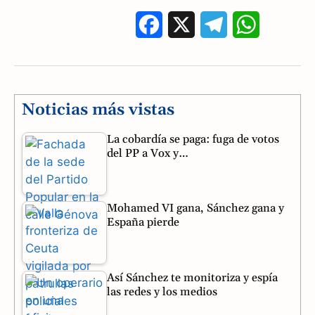
F
X
T
W
a
e
h
c
l
a
e
e
t
Noticias más vistas
b
g
s
La cobardía se paga: fuga de votos
del PP a Vox y…
o
r
A
o
a
p
Mohamed VI gana, Sánchez gana y
k
m
p
España pierde
Así Sánchez te monitoriza y espía
las redes y los medios