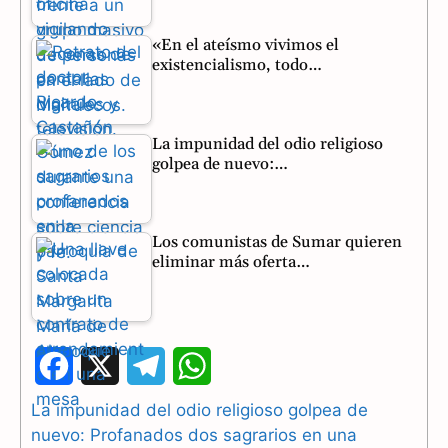
«En el ateísmo vivimos el
existencialismo, todo…
La impunidad del odio religioso
golpea de nuevo:…
Los comunistas de Sumar quieren
eliminar más oferta…
F
X
T
W
a
e
h
La impunidad del odio religioso golpea de
nuevo: Profanados dos sagrarios en una
c
l
a