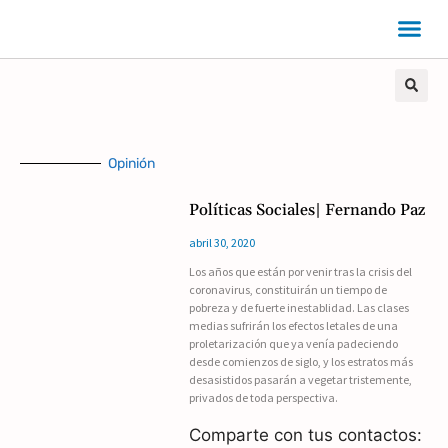
Opinión
Políticas Sociales| Fernando Paz
abril 30, 2020
Los años que están por venir tras la crisis del
coronavirus, constituirán un tiempo de
pobreza y de fuerte inestablidad. Las clases
medias sufrirán los efectos letales de una
proletarización que ya venía padeciendo
desde comienzos de siglo, y los estratos más
desasistidos pasarán a vegetar tristemente,
privados de toda perspectiva.
Comparte con tus contactos: