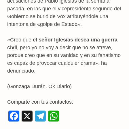
acusaciones de Pablo Iglesias de la semana
pasada, en las que el vicepresidente segundo del
Gobierno se burló de Vox atribuyéndole una
intentona de «golpe de Estado».
«Creo que
el señor Iglesias desea una guerra
civi
l, pero yo no voy a decir que no se atreve,
porque creo que en su vanidad y en su fanatismo
es capaz de provocar cualquier drama», ha
denunciado.
(Gonzaga Durán. Ok Diario)
Comparte con tus contactos:
F
X
T
W
a
e
h