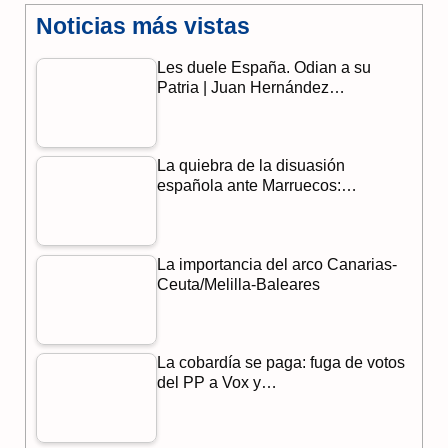
Noticias más vistas
c
l
a
Les duele España. Odian a su
e
e
t
Patria | Juan Hernández…
b
g
s
o
r
A
La quiebra de la disuasión
o
a
p
española ante Marruecos:…
k
m
p
La importancia del arco Canarias-
Ceuta/Melilla-Baleares
La cobardía se paga: fuga de votos
del PP a Vox y…