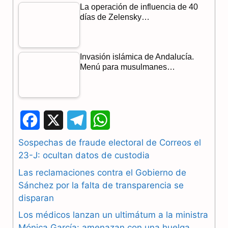
La operación de influencia de 40
días de Zelensky…
Invasión islámica de Andalucía.
Menú para musulmanes…
F
X
T
W
a
e
h
Sospechas de fraude electoral de Correos el
23-J: ocultan datos de custodia
c
l
a
Las reclamaciones contra el Gobierno de
e
e
t
Sánchez por la falta de transparencia se
b
g
s
disparan
Los médicos lanzan un ultimátum a la ministra
o
r
A
Mónica García: amenazan con una huelga