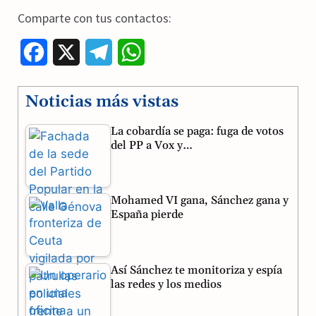
Comparte con tus contactos:
F
X
T
W
a
e
h
Noticias más vistas
c
l
a
La cobardía se paga: fuga de votos
e
e
t
del PP a Vox y…
b
g
s
o
r
A
Mohamed VI gana, Sánchez gana y
o
a
p
España pierde
k
m
p
Así Sánchez te monitoriza y espía
las redes y los medios