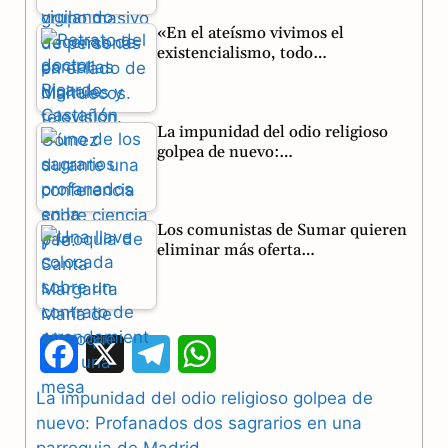
«En el ateísmo vivimos el
existencialismo, todo…
La impunidad del odio religioso
golpea de nuevo:…
Los comunistas de Sumar quieren
eliminar más oferta…
F
X
T
W
a
e
h
La impunidad del odio religioso golpea de
nuevo: Profanados dos sagrarios en una
c
l
a