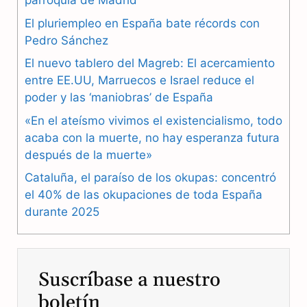
parroquia de Madrid
e
e
t
El pluriempleo en España bate récords con
b
g
s
Pedro Sánchez
El nuevo tablero del Magreb: El acercamiento
o
r
A
entre EE.UU, Marruecos e Israel reduce el
o
a
p
poder y las ‘maniobras’ de España
k
m
p
«En el ateísmo vivimos el existencialismo, todo
acaba con la muerte, no hay esperanza futura
después de la muerte»
Cataluña, el paraíso de los okupas: concentró
el 40% de las okupaciones de toda España
durante 2025
Suscríbase a nuestro
boletín