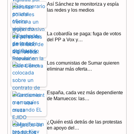
Así Sánchez te monitoriza y espía
o
a
p
las redes y los medios
k
m
p
La cobardía se paga: fuga de votos
del PP a Vox y…
Los comunistas de Sumar quieren
eliminar más oferta…
España, cada vez más dependiente
de Marruecos: las…
¿Quién está detrás de las protestas
en apoyo del…