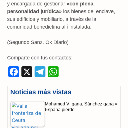
y encargada de gestionar
«con plena
personalidad jurídica»
los bienes del enclave,
sus edificios y mobiliario, a través de la
comunidad benedictina allí instalada.
(Segundo Sanz. Ok Diario)
Comparte con tus contactos:
F
X
T
W
a
e
h
Noticias más vistas
c
l
a
Mohamed VI gana, Sánchez gana y
e
e
t
España pierde
b
g
s
o
r
A