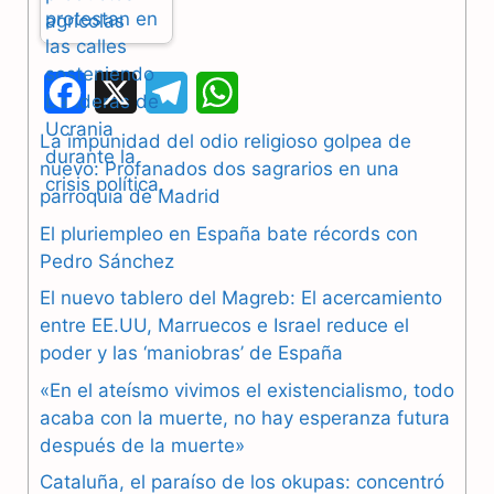
F
X
T
W
a
e
h
La impunidad del odio religioso golpea de
nuevo: Profanados dos sagrarios en una
c
l
a
parroquia de Madrid
e
e
t
El pluriempleo en España bate récords con
b
g
s
Pedro Sánchez
El nuevo tablero del Magreb: El acercamiento
o
r
A
entre EE.UU, Marruecos e Israel reduce el
o
a
p
poder y las ‘maniobras’ de España
k
m
p
«En el ateísmo vivimos el existencialismo, todo
acaba con la muerte, no hay esperanza futura
después de la muerte»
Cataluña, el paraíso de los okupas: concentró