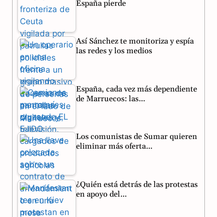
España pierde
b
g
s
o
r
A
Así Sánchez te monitoriza y espía
o
a
p
las redes y los medios
k
m
p
España, cada vez más dependiente
de Marruecos: las…
Los comunistas de Sumar quieren
eliminar más oferta…
¿Quién está detrás de las protestas
en apoyo del…