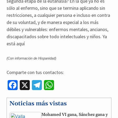
segunda etapa de la eutanasia? En la que ya no es
sólo al enfermo, sino que se termina aplicando sin
restricciones, a cualquier persona e incluso en contra
de su voluntad, y de manera especial a los más
débiles y vulnerables: enfermos mentales, ancianos,
discapacitados sobre todo intelectuales y niños. Ya
está aquí
(Con información de Hispanidad)
Comparte con tus contactos:
F
X
T
W
a
e
h
Noticias más vistas
c
l
a
Mohamed VI gana, Sánchez gana y
e
e
t