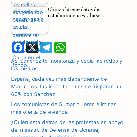
China obtiene datos de
estadounidenses y busca…
F
X
T
W
a
e
h
Así Sánchez te monitoriza y espía las redes y
los medios
c
l
a
España, cada vez más dependiente de
e
e
t
Marruecos: las importaciones se disparan un
b
g
s
60% con Sánchez
Los comunistas de Sumar quieren eliminar
o
r
A
más oferta de vivienda
o
a
p
¿Quién está detrás de las protestas en apoyo
k
m
p
del ministro de Defensa de Ucrania,