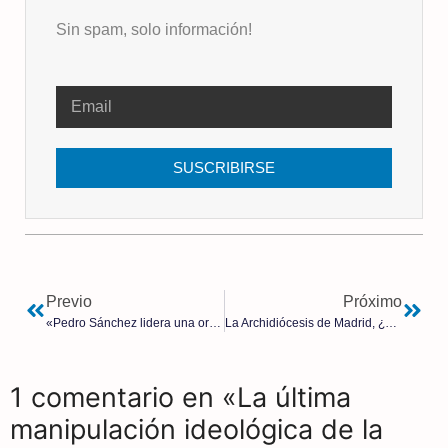
Sin spam, solo información!
SUSCRIBIRSE
Previo
Próximo
«Pedro Sánchez lidera una organización criminal»: Miguel Bernad de Manos Limpias (2ª parte)
La Archidiócesis de Madrid, ¿cómplice de la profanación del Valle?: participará como miembro del jurado en el concurso de «resignificación»
1 comentario en «La última
manipulación ideológica de la