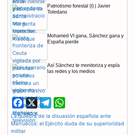
Patriotismo forestal (I) | Javier
Toledano
Mohamed VI gana, Sánchez gana y
España pierde
Así Sánchez te monitoriza y espía
las redes y los medios
F
X
T
W
a
e
h
La quiebra de la disuasión española ante
Marruecos: el Ejército duda de su superioridad
c
l
a
militar