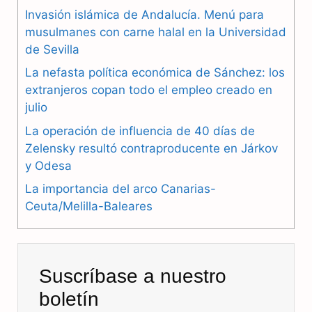
e
e
t
Invasión islámica de Andalucía. Menú para
b
g
s
musulmanes con carne halal en la Universidad
de Sevilla
o
r
A
La nefasta política económica de Sánchez: los
o
a
p
extranjeros copan todo el empleo creado en
julio
k
m
p
La operación de influencia de 40 días de
Zelensky resultó contraproducente en Járkov
y Odesa
La importancia del arco Canarias-
Ceuta/Melilla-Baleares
Suscríbase a nuestro
boletín