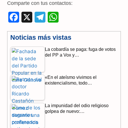
Comparte con tus contactos:
F
X
T
W
a
e
h
Noticias más vistas
c
l
a
La cobardía se paga: fuga de votos
e
e
t
del PP a Vox y…
b
g
s
o
r
A
«En el ateísmo vivimos el
o
a
p
existencialismo, todo…
k
m
p
La impunidad del odio religioso
golpea de nuevo:…