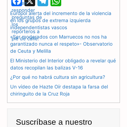
F
X
T
W
a
e
h
Europol alerta del incremento de la violencia
en los grupos de extrema izquierda
c
l
a
independentistas vascos
e
e
t
«Ser moderados con Marruecos no nos ha
b
g
s
garantizado nunca el respeto»- Observatorio
de Ceuta y Melilla
o
r
A
El Ministerio del Interior obligado a revelar qué
o
a
p
datos recopilan las balizas V-16
k
m
p
¿Por qué no habrá cultura sin agricultura?
Un vídeo de Hazte Oír destapa la farsa del
chiringuito de la Cruz Roja
Suscríbase a nuestro