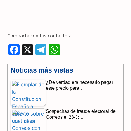
Comparte con tus contactos:
F
X
T
W
a
e
h
Noticias más vistas
c
l
a
¿De verdad era necesario pagar
e
e
t
este precio para…
b
g
s
o
r
A
Sospechas de fraude electoral de
o
a
p
Correos el 23-J:…
k
m
p