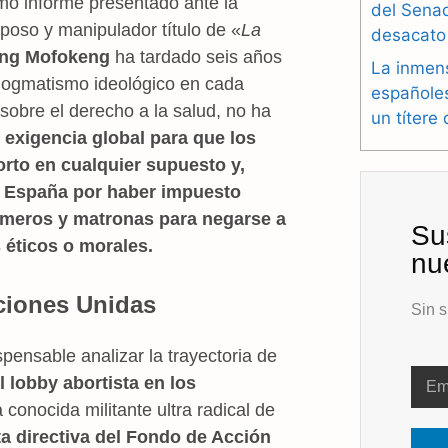
timo informe presentado ante la
del Sena
oso y manipulador título de «
La
desacato
eng Mofokeng
ha tardado seis años
La inmen
dogmatismo ideológico en cada
españole
sobre el derecho a la salud, no ha
un títere
u exigencia global para que los
rto en cualquier supuesto y,
a España por haber impuesto
ermeros y matronas para negarse a
Su
 éticos o morales.
nu
Naciones Unidas
Sin s
pensable analizar la trayectoria de
l lobby abortista en los
conocida militante ultra radical de
ta directiva del Fondo de Acción