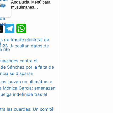
Andalucía. Menú para
musulmanes…
X
T
W
e
h
 de fraude electoral de
l 23-J: ocultan datos de
l
a
e
t
maciones contra el
g
s
de Sánchez por la falta de
ncia se disparan
r
A
cos lanzan un ultimátum a
a
p
ra Mónica García: amenazan
uelga indefinida tras el
m
p
tra las cuerdas: Un comité