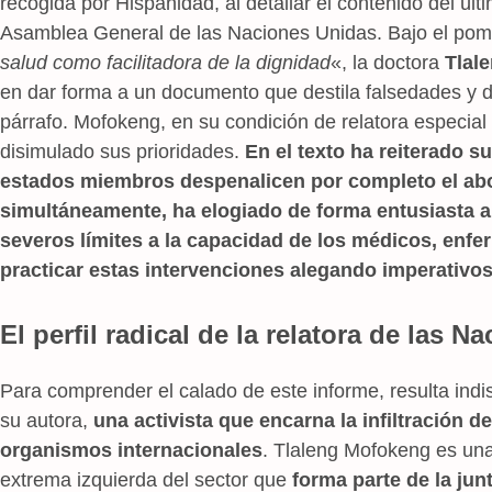
recogida por Hispanidad, al detallar el contenido del úl
Asamblea General de las Naciones Unidas. Bajo el pomp
salud como facilitadora de la dignidad
«, la doctora
Tlal
en dar forma a un documento que destila falsedades y 
párrafo. Mofokeng, en su condición de relatora especial 
disimulado sus prioridades.
En el texto ha reiterado s
estados miembros despenalicen por completo el abo
simultáneamente, ha elogiado de forma entusiasta 
severos límites a la capacidad de los médicos, enf
practicar estas intervenciones alegando imperativos
El perfil radical de la relatora de las 
Para comprender el calado de este informe, resulta indis
su autora,
una activista que encarna la infiltración de
organismos internacionales
. Tlaleng Mofokeng es una 
extrema izquierda del sector que
forma parte de la jun