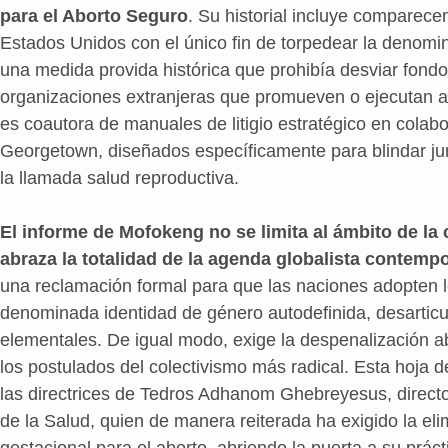
para el Aborto Seguro
. Su historial incluye comparece
Estados Unidos con el único fin de torpedear la denomi
una medida provida histórica que prohibía desviar fond
organizaciones extranjeras que promueven o ejecutan a
es coautora de manuales de litigio estratégico en colab
Georgetown, diseñados específicamente para blindar jur
la llamada salud reproductiva.
El informe de Mofokeng no se limita al ámbito de la 
abraza la totalidad de la agenda globalista contemp
una reclamación formal para que las naciones adopten 
denominada identidad de género autodefinida, desarticul
elementales. De igual modo, exige la despenalización a
los postulados del colectivismo más radical. Esta hoja d
las directrices de Tedros Adhanom Ghebreyesus, directo
de la Salud, quien de manera reiterada ha exigido la eli
gestacional para el aborto, abriendo la puerta a su práct