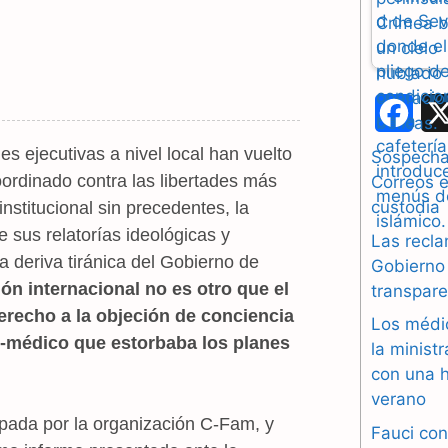
F
a
es ejecutivas a nivel local han vuelto
Sospechas
oordinado contra las libertades más
Correos e
c
custodia
nstitucional sin precedentes, la
e
 sus relatorías ideológicas y
Las recla
a deriva tiránica del Gobierno de
b
Gobierno 
ión internacional no es otro que el
transpare
o
derecho a la objeción de conciencia
Los médi
o
ico-médico que estorbaba los planes
la minist
con una h
k
verano
tapada por la organización C-Fam, y
Fauci con