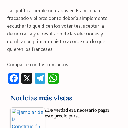
Las políticas implementadas en Francia han
fracasado y el presidente debería simplemente
escuchar lo que dicen los votantes, aceptar la
democracia y el resultado de las elecciones y
nombrar un primer ministro acorde con lo que
quieren los franceses.
Comparte con tus contactos:
F
X
T
W
a
e
h
Noticias más vistas
c
l
a
¿De verdad era necesario pagar
e
e
t
este precio para…
b
g
s