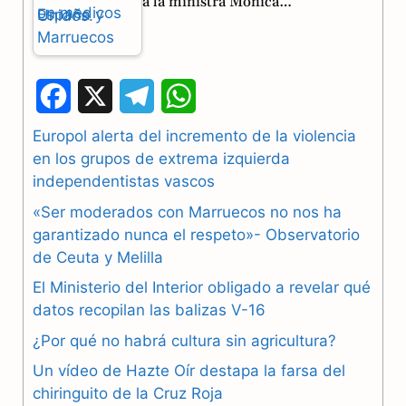
a la ministra Mónica…
F
X
T
W
a
e
h
Europol alerta del incremento de la violencia
en los grupos de extrema izquierda
c
l
a
independentistas vascos
e
e
t
«Ser moderados con Marruecos no nos ha
b
g
s
garantizado nunca el respeto»- Observatorio
de Ceuta y Melilla
o
r
A
El Ministerio del Interior obligado a revelar qué
o
a
p
datos recopilan las balizas V-16
k
m
p
¿Por qué no habrá cultura sin agricultura?
Un vídeo de Hazte Oír destapa la farsa del
chiringuito de la Cruz Roja