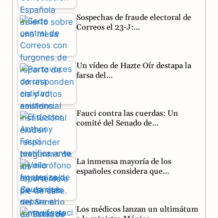
o
r
A
Sospechas de fraude electoral de
o
a
p
Correos el 23-J:…
k
m
p
Un vídeo de Hazte Oír destapa la
farsa del…
Fauci contra las cuerdas: Un
comité del Senado de…
La inmensa mayoría de los
españoles considera que…
Los médicos lanzan un ultimátum