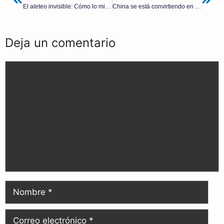
El aleteo invisible: Cómo lo minúsculo gobierna lo monumental | Albert Mesa Rey
China se está convirtiendo en el amo de España: ya es el primer proveedor y el séptimo inversor
Deja un comentario