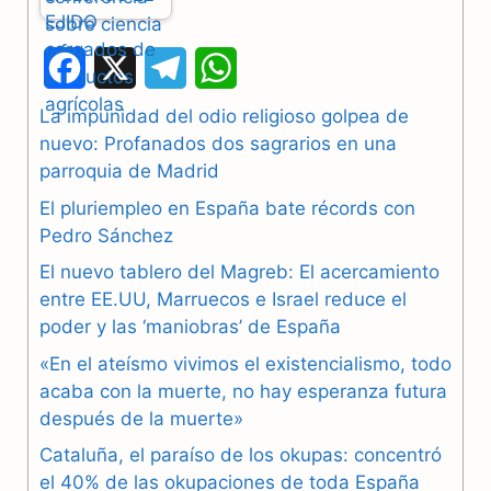
F
X
T
W
a
e
h
La impunidad del odio religioso golpea de
nuevo: Profanados dos sagrarios en una
c
l
a
parroquia de Madrid
e
e
t
El pluriempleo en España bate récords con
b
g
s
Pedro Sánchez
El nuevo tablero del Magreb: El acercamiento
o
r
A
entre EE.UU, Marruecos e Israel reduce el
o
a
p
poder y las ‘maniobras’ de España
k
m
p
«En el ateísmo vivimos el existencialismo, todo
acaba con la muerte, no hay esperanza futura
después de la muerte»
Cataluña, el paraíso de los okupas: concentró
el 40% de las okupaciones de toda España