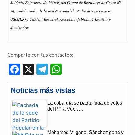
Soldado Enfermero de 1ª (rvh) del Grupo de Regulares de Ceuta Nº
54, Colaborador de la Red Nacional de Radio de Emergencia
(REMER) y Clinical Research Associate (jubilado). Escritor y
divulgador.
Comparte con tus contactos:
F
X
T
W
a
e
h
Noticias más vistas
c
l
a
La cobardía se paga: fuga de votos
e
e
t
del PP a Vox y…
b
g
s
o
r
A
Mohamed VI gana, Sánchez gana y