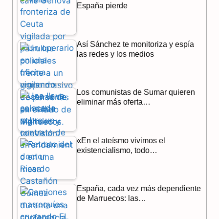
o
a
p
España pierde
k
m
p
Así Sánchez te monitoriza y espía
las redes y los medios
Los comunistas de Sumar quieren
eliminar más oferta…
«En el ateísmo vivimos el
existencialismo, todo…
España, cada vez más dependiente
de Marruecos: las…