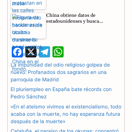
China obtiene datos de
estadounidenses y busca…
F
X
T
W
a
e
h
La impunidad del odio religioso golpea de
nuevo: Profanados dos sagrarios en una
c
l
a
parroquia de Madrid
e
e
t
El pluriempleo en España bate récords con
b
g
s
Pedro Sánchez
«En el ateísmo vivimos el existencialismo, todo
o
r
A
acaba con la muerte, no hay esperanza futura
o
a
p
después de la muerte»
k
m
p
Cataluña, el paraíso de los okupas: concentró