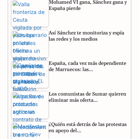
Mohamed VI gana, Sánchez gana y
e
e
t
España pierde
b
g
s
o
r
A
Así Sánchez te monitoriza y espía
o
a
p
las redes y los medios
k
m
p
España, cada vez más dependiente
de Marruecos: las…
Los comunistas de Sumar quieren
eliminar más oferta…
¿Quién está detrás de las protestas
en apoyo del…