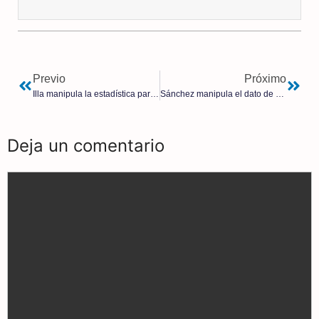
Previo
Próximo
Illa manipula la estadística para anunciar que hay más curados
Sánchez manipula el dato de contagios para poder desescalar
Deja un comentario