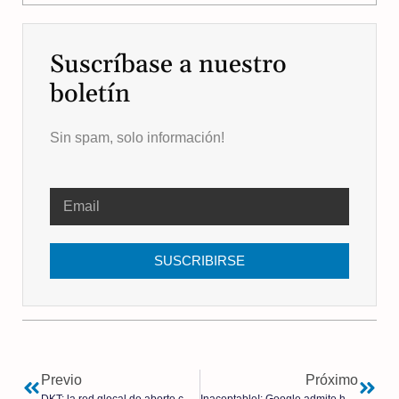
Suscríbase a nuestro
boletín
Sin spam, solo información!
SUSCRIBIRSE
Previo
Próximo
DKT: la red glocal de aborto con pastillas | Carlos Polo
Inaceptable!: Google admite haber censurado contenido sobre la COVID-19 bajo presión de la administración Biden