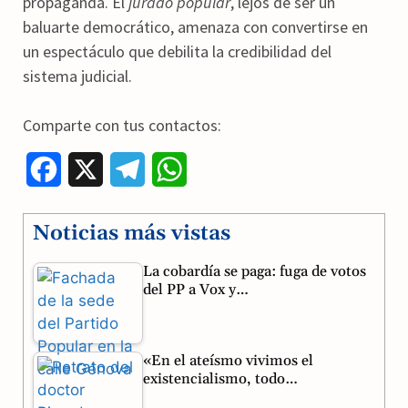
propaganda. El
jurado popular
, lejos de ser un
baluarte democrático, amenaza con convertirse en
un espectáculo que debilita la credibilidad del
sistema judicial.
Comparte con tus contactos:
F
X
T
W
a
e
h
Noticias más vistas
c
l
a
La cobardía se paga: fuga de votos
e
e
t
del PP a Vox y…
b
g
s
o
r
A
«En el ateísmo vivimos el
o
a
p
existencialismo, todo…