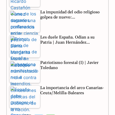
k
m
p
La impunidad del odio religioso
golpea de nuevo:…
Les duele España. Odian a su
Patria | Juan Hernández…
Patriotismo forestal (I) | Javier
Toledano
La importancia del arco Canarias-
Ceuta/Melilla-Baleares