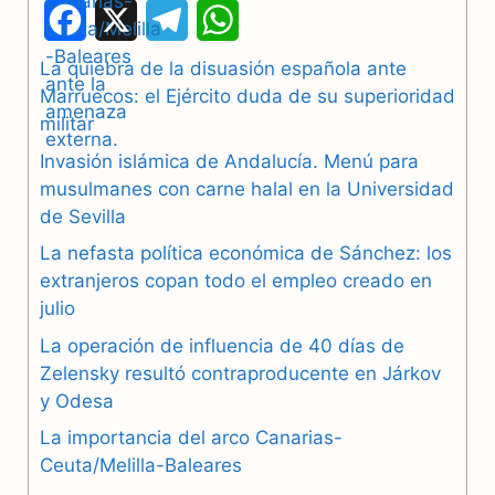
F
X
T
W
a
e
h
La quiebra de la disuasión española ante
Marruecos: el Ejército duda de su superioridad
c
l
a
militar
e
e
t
Invasión islámica de Andalucía. Menú para
b
g
s
musulmanes con carne halal en la Universidad
de Sevilla
o
r
A
La nefasta política económica de Sánchez: los
o
a
p
extranjeros copan todo el empleo creado en
julio
k
m
p
La operación de influencia de 40 días de
Zelensky resultó contraproducente en Járkov
y Odesa
La importancia del arco Canarias-
Ceuta/Melilla-Baleares