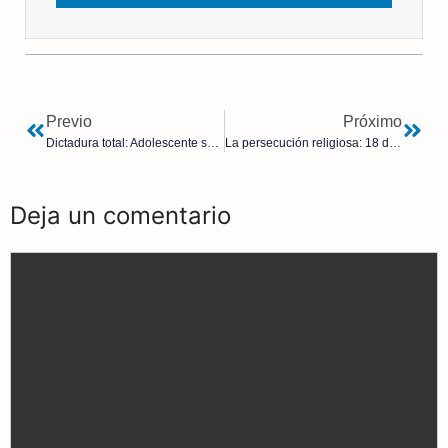
Previo
Próximo
Dictadura total: Adolescente suiza es puesta bajo tutela del Estado luego de que sus padres se opusieron a los bloqueadores de la pubertad
La persecución religiosa: 18 de julio 1936 – 1 de abril 1939 | P. Gabriel Calvo Zarraute
Deja un comentario