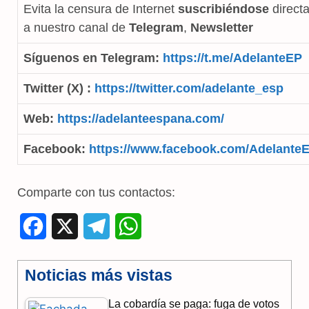
Evita la censura de Internet
suscribiéndose
direct
a nuestro canal de
Telegram
,
Newsletter
Síguenos en Telegram:
https://t.me/AdelanteEP
Twitter (X) :
https://twitter.com/adelante_esp
Web:
https://adelanteespana.com/
Facebook:
https://www.facebook.com/Adelante
Comparte con tus contactos:
F
X
T
W
a
e
h
Noticias más vistas
c
l
a
La cobardía se paga: fuga de votos
e
e
t