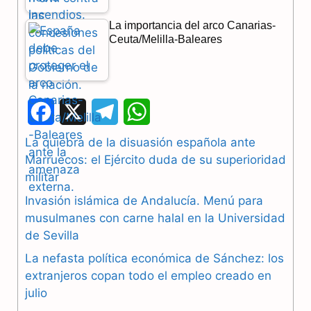
La importancia del arco Canarias-
Ceuta/Melilla-Baleares
F
X
T
W
a
e
h
La quiebra de la disuasión española ante
Marruecos: el Ejército duda de su superioridad
c
l
a
militar
e
e
t
Invasión islámica de Andalucía. Menú para
b
g
s
musulmanes con carne halal en la Universidad
de Sevilla
o
r
A
La nefasta política económica de Sánchez: los
o
a
p
extranjeros copan todo el empleo creado en
julio
k
m
p