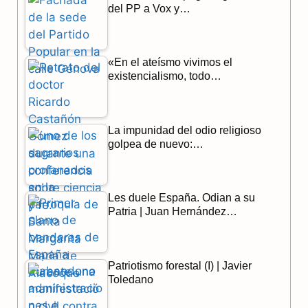
del PP a Vox y…
b
g
s
o
r
A
«En el ateísmo vivimos el
o
a
p
existencialismo, todo…
k
m
p
La impunidad del odio religioso
golpea de nuevo:…
Les duele España. Odian a su
Patria | Juan Hernández…
Patriotismo forestal (I) | Javier
Toledano