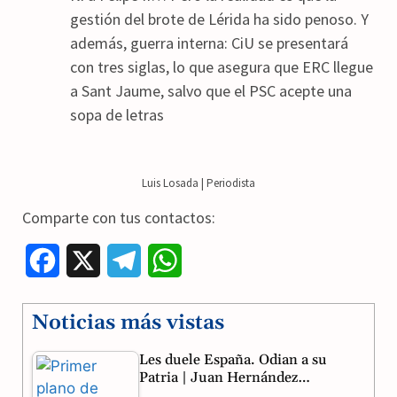
gestión del brote de Lérida ha sido penoso. Y
además, guerra interna: CiU se presentará
con tres siglas, lo que asegura que ERC llegue
a Sant Jaume, salvo que el PSC acepte una
sopa de letras
Luis Losada | Periodista
Comparte con tus contactos:
F
X
T
W
a
e
h
Noticias más vistas
c
l
a
Les duele España. Odian a su
e
e
t
Patria | Juan Hernández…
b
g
s