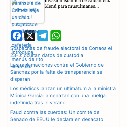
Invasión islámica de Andalucía.
Menú para musulmanes…
F
X
T
W
a
e
h
Sospechas de fraude electoral de Correos el
23-J: ocultan datos de custodia
c
l
a
Las reclamaciones contra el Gobierno de
e
e
t
Sánchez por la falta de transparencia se
b
g
s
disparan
Los médicos lanzan un ultimátum a la ministra
o
r
A
Mónica García: amenazan con una huelga
o
a
p
indefinida tras el verano
k
m
p
Fauci contra las cuerdas: Un comité del
Senado de EEUU le declara en desacato