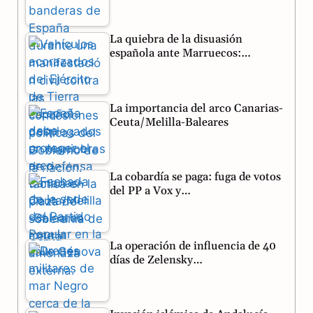
o
r
A
La quiebra de la disuasión
o
a
p
española ante Marruecos:…
k
m
p
La importancia del arco Canarias-
Ceuta/Melilla-Baleares
La cobardía se paga: fuga de votos
del PP a Vox y…
La operación de influencia de 40
días de Zelensky…