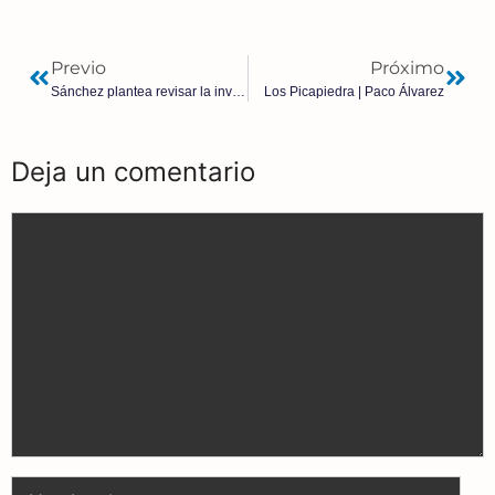
Previo
Próximo
Sánchez plantea revisar la inviolabilidad del Rey y limitar su aforamiento
Los Picapiedra | Paco Álvarez
Deja un comentario