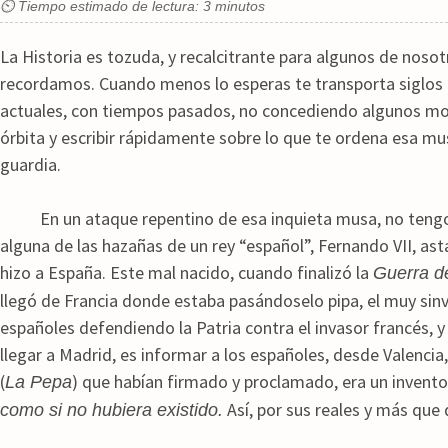
⏲ Tiempo estimado de lectura: 3 minutos
La Historia es tozuda, y recalcitrante para algunos de nosotr
recordamos. Cuando menos lo esperas te transporta siglos a
actuales, con tiempos pasados, no concediendo algunos m
órbita y escribir rápidamente sobre lo que te ordena esa m
guardia.
En un ataque repentino de esa inquieta musa, no tengo 
alguna de las hazañas de un rey “español”, Fernando VII, as
hizo a España. Este mal nacido, cuando finalizó la
Guerra d
llegó de Francia donde estaba pasándoselo pipa, el muy sin
españoles defendiendo la Patria contra el invasor francés, y 
llegar a Madrid, es informar a los españoles, desde Valencia
(
) que habían firmado y proclamado, era un invento 
La Pepa
Así, por sus reales y más qu
como si no hubiera existido.