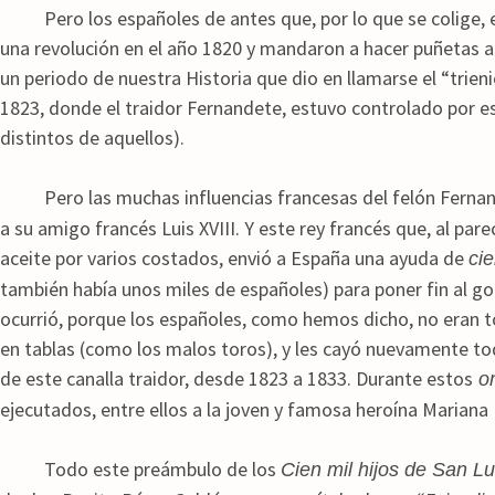
Pero los españoles de antes que, por lo que se colige, e
una revolución en el año 1820 y mandaron a hacer puñetas a 
un periodo de nuestra Historia que dio en llamarse el “trienio
1823, donde el traidor Fernandete, estuvo controlado por eso
distintos de aquellos).
Pero las muchas influencias francesas del felón Fernando 
a su amigo francés Luis XVIII. Y este rey francés que, al pare
aceite por varios costados, envió a España una ayuda de
cie
también había unos miles de españoles) para poner fin al gob
ocurrió, porque los españoles, como hemos dicho, no eran t
en tablas (como los malos toros), y les cayó nuevamente t
de este canalla traidor, desde 1823 a 1833. Durante estos
o
ejecutados, entre ellos a la joven y famosa heroína Mariana
Todo este preámbulo de los
Cien mil hijos de San Lu