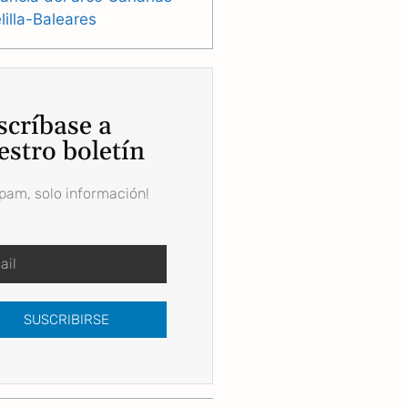
illa-Baleares
scríbase a
estro boletín
spam, solo información!
SUSCRIBIRSE