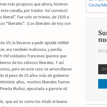
ran más picajosos que ahora, hicieron
Ceuta/Mel
este canalla, por traidor. Así comenzó
 liberal”. Fue solo un trienio, de 1820 a
s “liberales”. (Los liberales de hoy son
Su
nu
VII, le llevaron a pedir
ayuda militar
cer, era también malicioso, y perdía
Sin 
soldados franceses (parece que
n mil
ierno de los odiosos liberales. Y así
ontos, pero en este caso se amorcillaron
odo el peso de 10 años más de gobierno
años
muchos liberales fueron
minosos
,
 Pineda Muñoz, ejecutada a garrote vil.
que así es como los tituló el bueno
is,