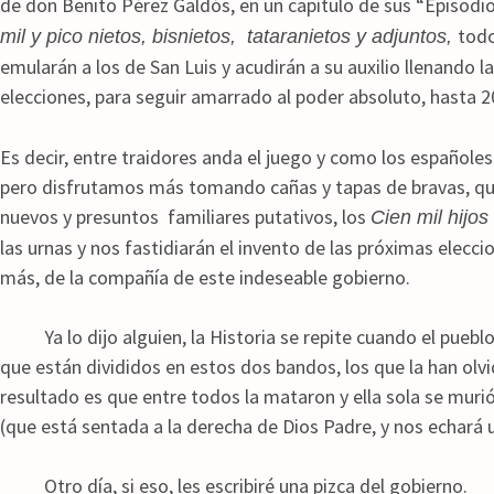
de don Benito Pérez Galdós, en un capítulo de sus “Episod
todo
mil y pico nietos, bisnietos, tataranietos y adjuntos,
emularán a los de San Luis y acudirán a su auxilio llenando 
elecciones, para seguir amarrado al poder absoluto, hasta 
Es decir, entre traidores anda el juego y como los español
pero disfrutamos más tomando cañas y tapas de bravas, que
nuevos y presuntos familiares putativos, los
Cien mil hijo
las urnas y nos fastidiarán el invento de las próximas elecc
más, de la compañía de este indeseable gobierno.
Ya lo dijo alguien, la Historia se repite cuando el pueblo 
que están divididos en estos dos bandos, los que la han olvi
resultado es que entre todos la mataron y ella sola se muri
(que está sentada a la derecha de Dios Padre, y nos echará
Otro día, si eso, les escribiré una pizca del gobierno.