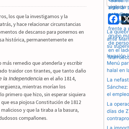
os, los que la investigamos y la
F
trás, y hace relacionar circunstancias
a
omentos de descanso para ponernos en
La quiebr
ante Marr
usa histórica, permanentemente en
c
su superi
e
Invasión 
más remedio que atenderla y escribir
b
Menú par
tado traidor con tirantes, que tanto daño
halal en 
o
en el año 1814,
e la Independencia
La nefast
o
vergüenza, mientras morían los
Sánchez: 
lo primero que hizo, sin esperar siquiera
el empleo
k
, que esa piojosa Constitución de 1812
La operac
malicioso y que la tiraba a la basura,
días de Z
e dudosos compañones.
contrapr
La import