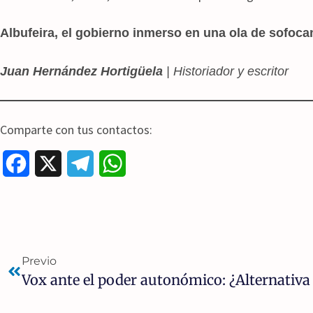
Albufeira, el gobierno inmerso en una ola de sofocan
Juan Hernández Hortigüela
| Historiador y escritor
Comparte con tus contactos:
F
X
T
W
a
e
h
c
l
a
e
e
t
Previo
b
g
s
o
r
A