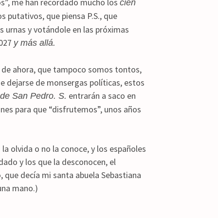
ios”, me han recordado mucho los
cien
s putativos, que piensa P.S., que
las urnas y votándole en las próximas
2027
y más allá.
es de ahora, que tampoco somos tontos,
 dejarse de monsergas políticas, estos
entrarán a saco en
s de San Pedro. S.
iones para que “disfrutemos”, unos años
la olvida o no la conoce, y los españoles
dado y los que la desconocen, el
ó, que decía mi santa abuela Sebastiana
 una mano.)