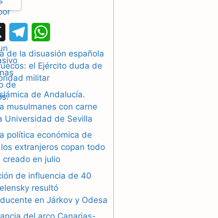
X
T
W
e
h
a de la disuasión española
uecos: el Ejército duda de
l
a
oridad militar
e
t
islámica de Andalucía.
g
s
a musulmanes con carne
la Universidad de Sevilla
r
A
a política económica de
a
p
los extranjeros copan todo
 creado en julio
m
p
ión de influencia de 40
elensky resultó
oducente en Járkov y Odesa
ancia del arco Canarias-