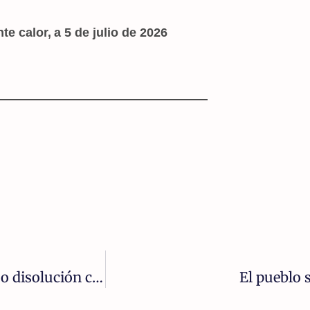
te calor,
a 5 de julio de 2026
Vox ante el poder autonómico: ¿Alternativa o disolución con el PP?
El pueblo 