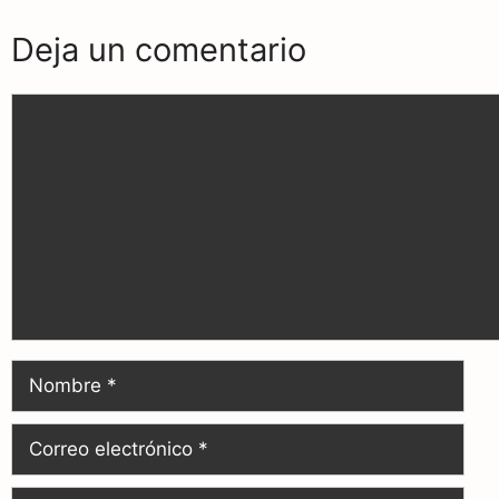
o
a
p
Deja un comentario
k
m
p