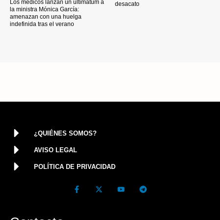
Los médicos lanzan un ultimátum a
desacato
la ministra Mónica García:
amenazan con una huelga
indefinida tras el verano
¿QUIÉNES SOMOS?
AVISO LEGAL
POLÍTICA DE PRIVACIDAD