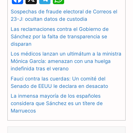
a
e
h
Sospechas de fraude electoral de Correos el
23-J: ocultan datos de custodia
c
l
a
Las reclamaciones contra el Gobierno de
e
e
t
Sánchez por la falta de transparencia se
b
g
s
disparan
Los médicos lanzan un ultimátum a la ministra
o
r
A
Mónica García: amenazan con una huelga
o
a
p
indefinida tras el verano
k
m
p
Fauci contra las cuerdas: Un comité del
Senado de EEUU le declara en desacato
La inmensa mayoría de los españoles
considera que Sánchez es un títere de
Marruecos