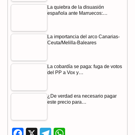
La quiebra de la disuasión
española ante Marruecos:…
La importancia del arco Canarias-
Ceuta/Melilla-Baleares
La cobardía se paga: fuga de votos
del PP a Vox y…
¿De verdad era necesario pagar
este precio para…
F
X
T
W