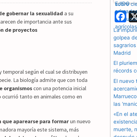
de gobernar la sexualidad
a su
F
carecen de importancia ante sus
a
ión de proyectos
La impuni
golpea d
c
sagrarios
e
Madrid
b
El plurie
récords 
y temporal según el cual se distribuyen
o
pecie. La biología admite que con toda
El nuevo 
o
de organismos
con una potencia inicial
acercami
o ocurrió tanto en animales como en
Marruecos
k
las ‘mani
«En el at
n que aparearse para formar
un nuevo
existenci
umadora mayoría este sistema, más
muerte, n