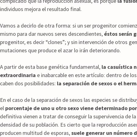
complicado que la reproducción asexual, es porque
la fusió
individuos mejora el resultado final.
Vamos a decirlo de otra forma: si un ser progenitor comienza
mismo para dar nuevos seres descendientes,
éstos serán 
progenitor, es decir “clones”; y sin intervención de otros ge
mutaciones que produce el azar lo irán deteriorando.
A partir de esta base genética fundamental,
la casuística 
extraordinaria
e inabarcable en este artículo: dentro de lo
caben dos posibilidades:
la separación de sexos o el her
En el caso de la separación de sexos las especies se distri
el
porcentaje de uno u otro sexo viene determinado po
definitiva vienen a tratar de conseguir la supervivencia de 
densidad de su población. Es cierto que la reproducción ase
producen multitud de esporas,
suele generar un número d