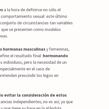
es
a la hora de definirse no sólo el
su comportamiento sexual: este último
onjunto de circunstancias tan variables
os que se presenten como modelos
onas.
es hormonas masculinas
y femeninas,
fine el resultado final:
hormonando
s individuos, pero la necesidad de un
especialmente en el caso de
retenden prescindir los legos en
io evitar la consideración de estos
ancias independientes; no es así, ya que
y que tiene su base en la glándula