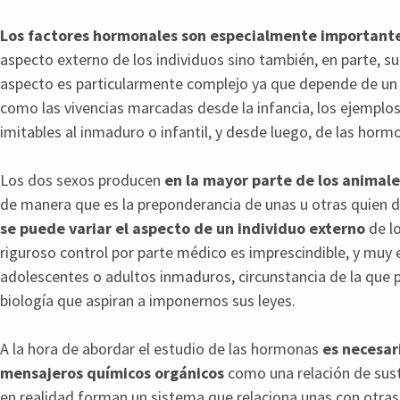
Los factores hormonales son especialmente important
aspecto externo de los individuos sino también, en parte, 
aspecto es particularmente complejo ya que depende de un c
como las vivencias marcadas desde la infancia, los ejempl
imitables al inmaduro o infantil, y desde luego, de las horm
Los dos sexos producen
en la mayor parte de los animal
de manera que es la preponderancia de unas u otras quien de
se puede variar el aspecto de un individuo externo
de lo
riguroso control por parte médico es imprescindible, y muy 
adolescentes o adultos inmaduros, circunstancia de la que p
biología que aspiran a imponernos sus leyes.
A la hora de abordar el estudio de las hormonas
es necesar
mensajeros químicos orgánicos
como una relación de sust
en realidad forman un sistema que relaciona unas con otras 