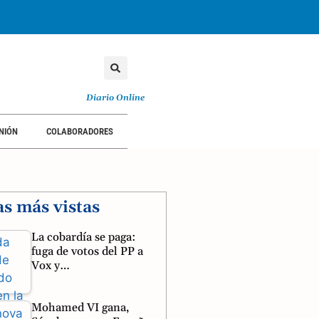
Diario Online
NIÓN
COLABORADORES
as más vistas
La cobardía se paga:
fuga de votos del PP a
Vox y…
Mohamed VI gana,