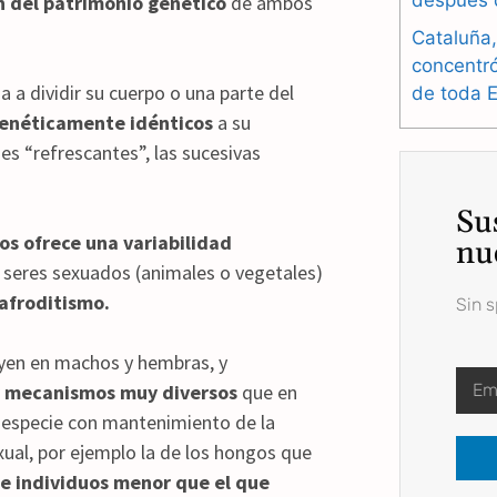
después 
n del patrimonio genético
de ambos
Cataluña,
concentr
 a dividir su cuerpo o una parte del
de toda 
genéticamente idénticos
a su
nes “refrescantes”, las sucesivas
Su
nos ofrece una variabilidad
nu
s seres sexuados (animales o vegetales)
mafroditismo.
Sin 
buyen en machos y hembras, y
r mecanismos muy diversos
que en
la especie con mantenimiento de la
xual, por ejemplo la de los hongos que
e individuos menor que el que