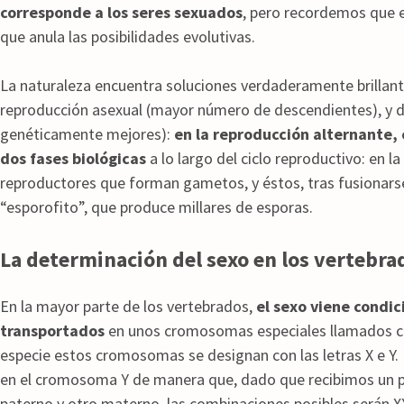
corresponde a los seres sexuados
, pero recordemos que en
que anula las posibilidades evolutivas.
La naturaleza encuentra soluciones verdaderamente brillant
reproducción asexual (mayor número de descendientes), y d
genéticamente mejores):
en la reproducción alternante, 
dos fases biológicas
a lo largo del ciclo reproductivo: en 
reproductores que forman gametos, y éstos, tras fusionarse,
“esporofito”, que produce millares de esporas.
La determinación del sexo en los vertebra
En la mayor parte de los vertebrados,
el sexo viene condi
transportados
en unos cromosomas especiales llamados c
especie estos cromosomas se designan con las letras X e Y
en el cromosoma Y de manera que, dado que recibimos un 
paterno y otro materno, las combinaciones posibles serán X