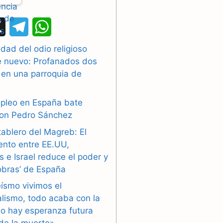
X
T
W
e
h
dad del odio religioso
e nuevo: Profanados dos
l
a
 en una parroquia de
e
t
g
s
mpleo en España bate
con Pedro Sánchez
r
A
tablero del Magreb: El
a
p
ento entre EE.UU,
 e Israel reduce el poder y
m
p
obras’ de España
eísmo vivimos el
alismo, todo acaba con la
o hay esperanza futura