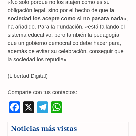
«No solo porque no los atajen como es su
obligación legal, sino por el hecho de que
la
sociedad los acepte como si no pasara nada
«,
ha añadido. Para la Fundación, «está fallando el
sistema educativo, pero también la pedagogía
que un gobierno democrático debe hacer para,
además de evitar su celebración, conseguir que
la sociedad los repudie».
(Libertad Digital)
Comparte con tus contactos:
F
X
T
W
a
e
h
Noticias más vistas
c
l
a