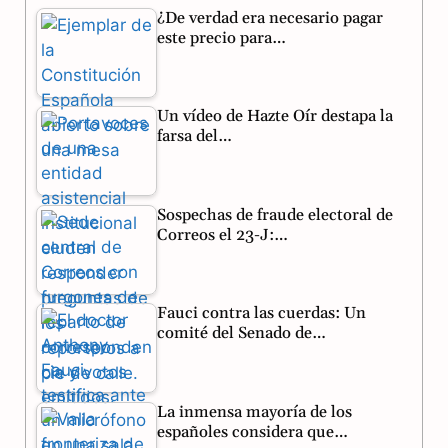
¿De verdad era necesario pagar
e
e
t
este precio para…
b
g
s
o
r
A
Un vídeo de Hazte Oír destapa la
o
a
p
farsa del…
k
m
p
Sospechas de fraude electoral de
Correos el 23-J:…
Fauci contra las cuerdas: Un
comité del Senado de…
La inmensa mayoría de los
españoles considera que…