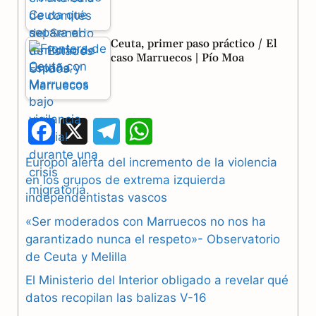
Ceuta, primer paso práctico / El
caso Marruecos | Pío Moa
F
X
T
W
a
e
h
Europol alerta del incremento de la violencia
en los grupos de extrema izquierda
c
l
a
independentistas vascos
e
e
t
«Ser moderados con Marruecos no nos ha
b
g
s
garantizado nunca el respeto»- Observatorio
de Ceuta y Melilla
o
r
A
El Ministerio del Interior obligado a revelar qué
o
a
p
datos recopilan las balizas V-16