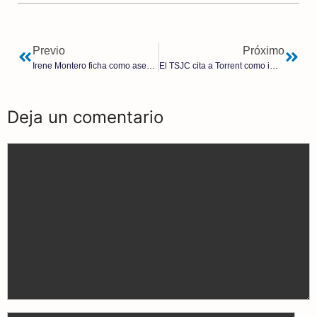
Previo
Próximo
Irene Montero ficha como asesora a una dirigente proetarra de Bildu
El TSJC cita a Torrent como imputado por presunta desobediencia
Deja un comentario