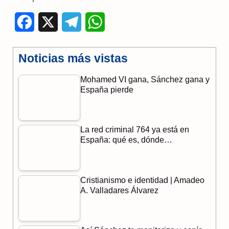
F
X
T
W
a
e
h
Noticias más vistas
c
l
a
Mohamed VI gana, Sánchez gana y
e
e
t
España pierde
b
g
s
o
r
A
La red criminal 764 ya está en
o
a
p
España: qué es, dónde…
k
m
p
Cristianismo e identidad | Amadeo
A. Valladares Álvarez