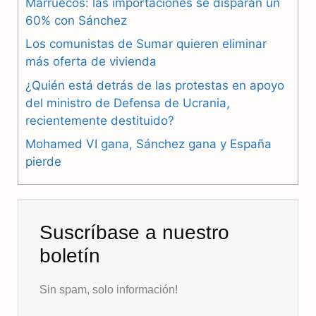
Marruecos: las importaciones se disparan un
b
g
s
60% con Sánchez
Los comunistas de Sumar quieren eliminar
o
r
A
más oferta de vivienda
o
a
p
¿Quién está detrás de las protestas en apoyo
k
m
p
del ministro de Defensa de Ucrania,
recientemente destituido?
Mohamed VI gana, Sánchez gana y España
pierde
Suscríbase a nuestro
boletín
Sin spam, solo información!