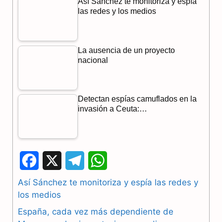
Así Sánchez te monitoriza y espía
las redes y los medios
La ausencia de un proyecto
nacional
Detectan espías camuflados en la
invasión a Ceuta:…
F
X
T
W
a
e
h
Así Sánchez te monitoriza y espía las redes y
los medios
c
l
a
España, cada vez más dependiente de
e
e
t