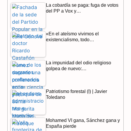
La cobardía se paga: fuga de votos
e
e
t
del PP a Vox y…
b
g
s
o
r
A
«En el ateísmo vivimos el
o
a
p
existencialismo, todo…
k
m
p
La impunidad del odio religioso
golpea de nuevo:…
Patriotismo forestal (I) | Javier
Toledano
Mohamed VI gana, Sánchez gana y
España pierde