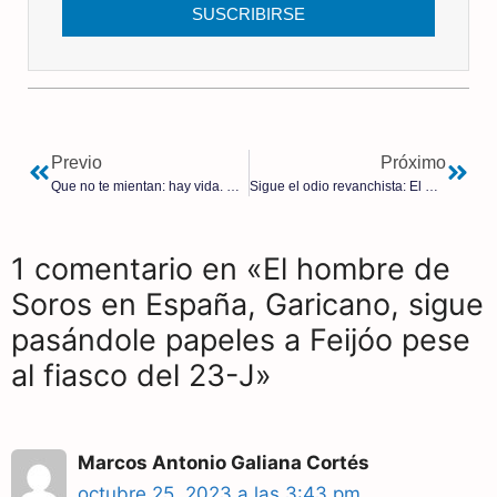
SUSCRIBIRSE
Previo
Próximo
Que no te mientan: hay vida. Científicos confirman que los fetos sienten dolor a partir de las 12 semanas
Sigue el odio revanchista: El PSOE y Sumar pactan desacralizar el Valle de los Caídos y echar a los monjes benedictinos
1 comentario en «El hombre de
Soros en España, Garicano, sigue
pasándole papeles a Feijóo pese
al fiasco del 23-J»
Marcos Antonio Galiana Cortés
octubre 25, 2023 a las 3:43 pm