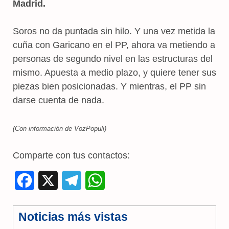
Madrid.
Soros no da puntada sin hilo. Y una vez metida la
cuña con Garicano en el PP, ahora va metiendo a
personas de segundo nivel en las estructuras del
mismo. Apuesta a medio plazo, y quiere tener sus
piezas bien posicionadas. Y mientras, el PP sin
darse cuenta de nada.
(Con información de VozPopuli)
Comparte con tus contactos:
F
X
T
W
a
e
h
Noticias más vistas
c
l
a