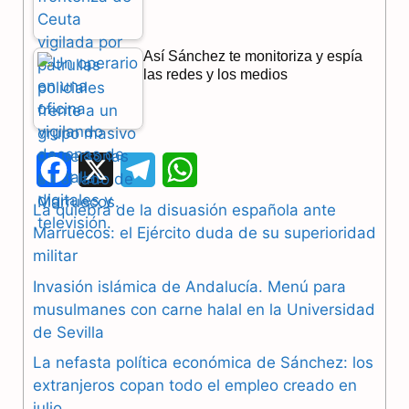
Así Sánchez te monitoriza y espía
las redes y los medios
F
X
T
W
a
e
h
La quiebra de la disuasión española ante
Marruecos: el Ejército duda de su superioridad
c
l
a
militar
e
e
t
Invasión islámica de Andalucía. Menú para
b
g
s
musulmanes con carne halal en la Universidad
de Sevilla
o
r
A
La nefasta política económica de Sánchez: los
o
a
p
extranjeros copan todo el empleo creado en
julio