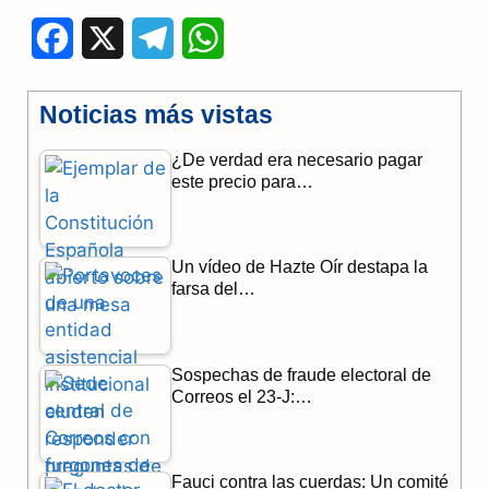
F
X
T
W
a
e
h
Noticias más vistas
c
l
a
¿De verdad era necesario pagar
e
e
t
este precio para…
b
g
s
o
r
A
Un vídeo de Hazte Oír destapa la
o
a
p
farsa del…
k
m
p
Sospechas de fraude electoral de
Correos el 23-J:…
Fauci contra las cuerdas: Un comité