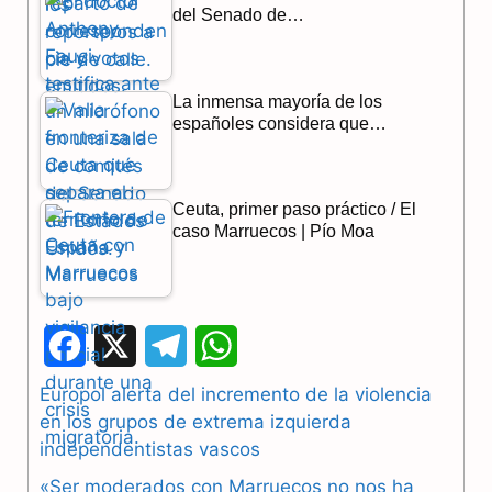
del Senado de…
La inmensa mayoría de los
españoles considera que…
Ceuta, primer paso práctico / El
caso Marruecos | Pío Moa
F
X
T
W
a
e
h
Europol alerta del incremento de la violencia
en los grupos de extrema izquierda
c
l
a
independentistas vascos
e
e
t
«Ser moderados con Marruecos no nos ha