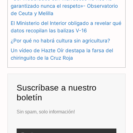
b
g
s
garantizado nunca el respeto»- Observatorio
de Ceuta y Melilla
o
r
A
El Ministerio del Interior obligado a revelar qué
o
a
p
datos recopilan las balizas V-16
k
m
p
¿Por qué no habrá cultura sin agricultura?
Un vídeo de Hazte Oír destapa la farsa del
chiringuito de la Cruz Roja
Suscríbase a nuestro
boletín
Sin spam, solo información!