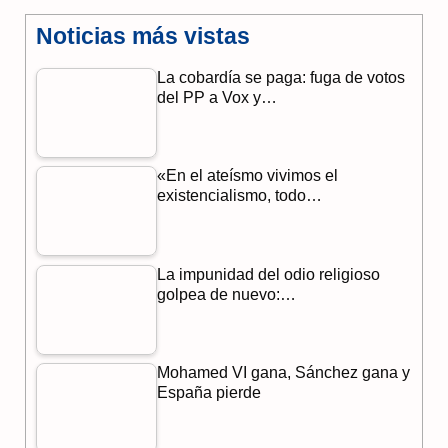
a
e
h
Noticias más vistas
c
l
a
La cobardía se paga: fuga de votos
e
e
t
del PP a Vox y…
b
g
s
o
r
A
«En el ateísmo vivimos el
o
a
p
existencialismo, todo…
k
m
p
La impunidad del odio religioso
golpea de nuevo:…
Mohamed VI gana, Sánchez gana y
España pierde