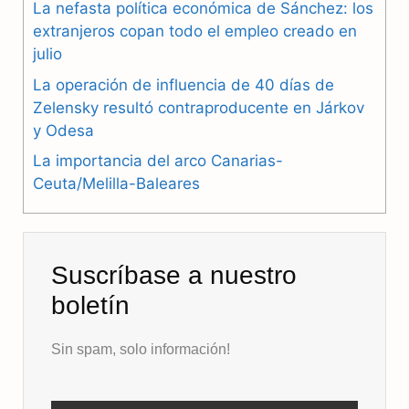
La nefasta política económica de Sánchez: los
o
a
p
extranjeros copan todo el empleo creado en
julio
k
m
p
La operación de influencia de 40 días de
Zelensky resultó contraproducente en Járkov
y Odesa
La importancia del arco Canarias-
Ceuta/Melilla-Baleares
Suscríbase a nuestro
boletín
Sin spam, solo información!