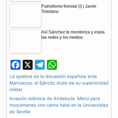
Patriotismo forestal (I) | Javier
Toledano
Así Sánchez te monitoriza y espía
las redes y los medios
F
X
T
W
a
e
h
La quiebra de la disuasión española ante
Marruecos: el Ejército duda de su superioridad
c
l
a
militar
e
e
t
Invasión islámica de Andalucía. Menú para
b
g
s
musulmanes con carne halal en la Universidad
de Sevilla
o
r
A