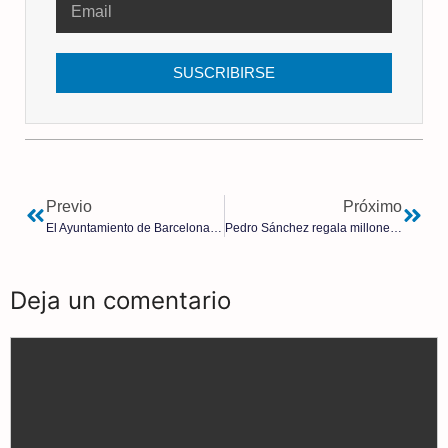
SUSCRIBIRSE
Previo
Próximo
El Ayuntamiento de Barcelona se gasta miles de euros en una guía dirigirnos a otros «con perspectiva de género’
Pedro Sánchez regala millones de euros a terceros países mientras 12,7 millones de españoles están en riesgo de pobreza
Deja un comentario