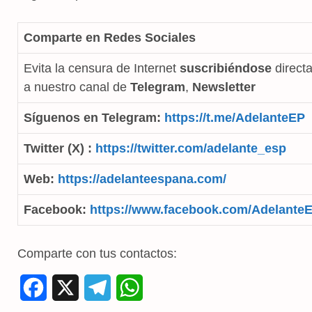
Comparte en Redes Sociales
Evita la censura de Internet
suscribiéndose
direct
a nuestro canal de
Telegram
,
Newsletter
Síguenos en Telegram:
https://t.me/AdelanteEP
Twitter (X) :
https://twitter.com/adelante_esp
Web:
https://adelanteespana.com/
Facebook:
https://www.facebook.com/Adelante
Comparte con tus contactos:
F
X
T
W