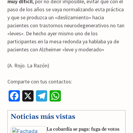
muy difícil
, por no decir imposible, evitar que con el
paso de los años se vaya normalizando esta práctica
y que se produzca un «deslizamiento» hacia
pacientes con trastornos neurodegenerativos no tan
«leves». De hecho ayer mismo uno de los
participantes en la mesa redonda ya hablaba ya de
pacientes con Alzheimer «leve y moderado»
(A. Rojo. La Razón)
Comparte con tus contactos:
F
X
T
W
a
e
h
Noticias más vistas
c
l
a
La cobardía se paga: fuga de votos
e
e
t