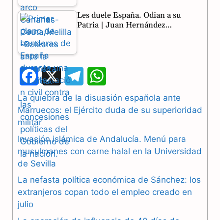
Les duele España. Odian a su
Patria | Juan Hernández…
F
X
T
W
a
e
h
La quiebra de la disuasión española ante
Marruecos: el Ejército duda de su superioridad
c
l
a
militar
e
e
t
Invasión islámica de Andalucía. Menú para
b
g
s
musulmanes con carne halal en la Universidad
de Sevilla
o
r
A
La nefasta política económica de Sánchez: los
o
a
p
extranjeros copan todo el empleo creado en
julio
k
m
p