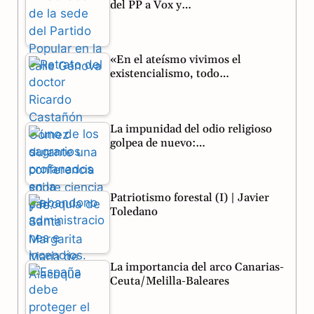
del PP a Vox y…
b
g
s
o
r
A
«En el ateísmo vivimos el
o
a
p
existencialismo, todo…
k
m
p
La impunidad del odio religioso
golpea de nuevo:…
Patriotismo forestal (I) | Javier
Toledano
La importancia del arco Canarias-
Ceuta/Melilla-Baleares