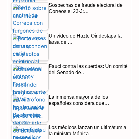
Sospechas de fraude electoral de
o
a
p
Correos el 23-J:…
k
m
p
Un vídeo de Hazte Oír destapa la
farsa del…
Fauci contra las cuerdas: Un comité
del Senado de…
La inmensa mayoría de los
españoles considera que…
Los médicos lanzan un ultimátum a
la ministra Mónica…