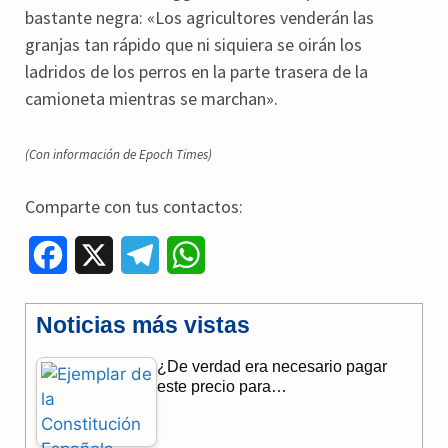
bastante negra: «Los agricultores venderán las
granjas tan rápido que ni siquiera se oirán los
ladridos de los perros en la parte trasera de la
camioneta mientras se marchan».
(Con información de Epoch Times)
Comparte con tus contactos:
F
X
T
W
a
e
h
Noticias más vistas
c
l
a
¿De verdad era necesario pagar
e
e
t
este precio para…
b
g
s
o
r
A