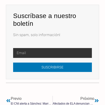
Suscríbase a nuestro
boletín
Sin spam, solo información!
SUSCRIBIRSE
Previo
Próximo
El CNI alerta a Sánchez: Marruecos va a calentar su visita con un asalto a Ceuta o Melilla
Afectados de ELA denuncian que el Gobierno bloquea su ley porque «la eutanasia sale barata»