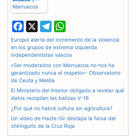
F
X
T
W
a
e
h
Europol alerta del incremento de la violencia
en los grupos de extrema izquierda
c
l
a
independentistas vascos
e
e
t
«Ser moderados con Marruecos no nos ha
b
g
s
garantizado nunca el respeto»- Observatorio
de Ceuta y Melilla
o
r
A
El Ministerio del Interior obligado a revelar qué
o
a
p
datos recopilan las balizas V-16
k
m
p
¿Por qué no habrá cultura sin agricultura?
Un vídeo de Hazte Oír destapa la farsa del
chiringuito de la Cruz Roja