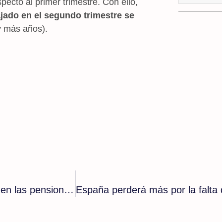
pecto al primer trimestre. Con ello,
ado en el segundo trimestre se
y más años).
Los expertos advierten: «Cobraremos la mitad en las pensiones»