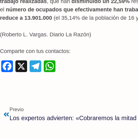
trabajo realizadas
, que han
disminuido un 22,59%
res
el
número de ocupados que efectivamente han trabaj
reduce a 13.901.000
(el 35,14% de la población de 16 
(Roberto L. Vargas. Diario La Razón)
Comparte con tus contactos:
F
X
T
W
a
e
h
c
l
a
e
e
t
Previo
b
g
s
o
r
A
o
a
p