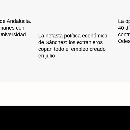
 de Andalucía.
La op
manes con
40 dí
 Universidad
cont
La nefasta política económica
Ode
de Sánchez: los extranjeros
copan todo el empleo creado
en julio