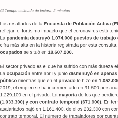
⏲ Tiempo estimado de lectura: 2 minutos
Los resultados de la
Encuesta de Población Activa (E
reflejan el fortísimo impacto que el coronavirus está te
La
pandemia destruyó 1.074.000 puestos de trabajo
cifra más alta en la historia registrada por esta consulta
ocupados
se situó en
18.607.200.
El sector privado es el que ha sufrido con más dureza el
La
ocupación
entre abril y junio
disminuyó en apenas 
público
mientras que en el
privado
lo hizo
en 1.052.00
2019, el empleo se ha incrementado en 31.500 personas 
1.229.100 en el privado. La
mayoría
de los que perdie
(1.033.300) y con contrato temporal (671.900)
. En te
asalariados bajó en 1.161.400, de ellos 232.300 con con
contrato temporal. El número de trabajadores por cuent