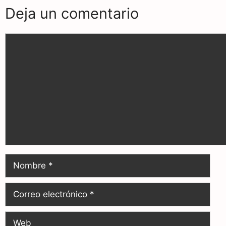
Deja un comentario
k
m
p