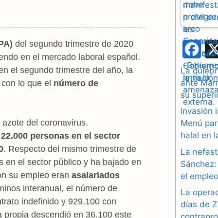
PA)
del segundo trimestre de 2020
F
niendo en el mercado laboral español.
a
en el segundo trimestre del año, la
La quiebr
ante Marr
, con lo que el
número de
c
su superi
e
Invasión 
 azote del coronavirus.
b
Menú par
halal en 
22.000 personas en el sector
o
0
. Respecto del mismo trimestre de
La nefast
o
en el sector público y ha bajado en
Sánchez: 
ron su empleo eran
asalariados
el empleo
k
rminos interanual, el número de
La operac
trato indefinido y 929.100 con
días de Z
a propia descendió en 36.100 este
contrapr