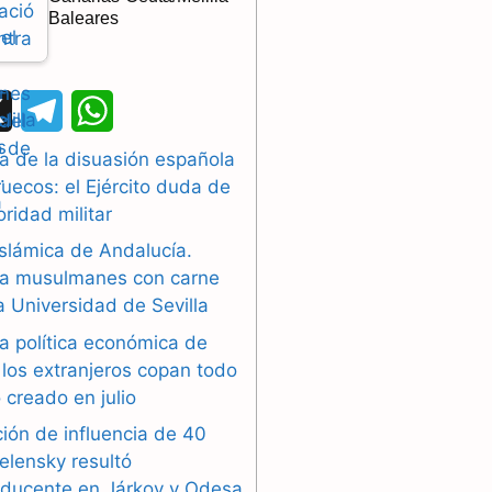
Baleares
X
T
W
e
h
a de la disuasión española
uecos: el Ejército duda de
l
a
oridad militar
e
t
islámica de Andalucía.
g
s
a musulmanes con carne
la Universidad de Sevilla
r
A
a política económica de
a
p
los extranjeros copan todo
 creado en julio
m
p
ión de influencia de 40
elensky resultó
oducente en Járkov y Odesa