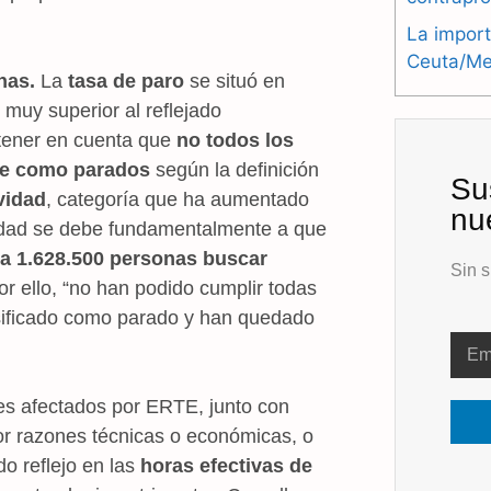
La import
Ceuta/Mel
nas.
La
tasa de paro
se situó en
 muy superior al reflejado
 tener en cuenta que
no todos los
se como parados
según la definición
Su
vidad
, categoría que ha aumentado
nu
vidad se debe fundamentalmente a que
a 1.628.500 personas buscar
Sin s
or ello, “no han podido cumplir todas
lasificado como parado y han quedado
es afectados por ERTE, junto con
por razones técnicas o económicas, o
o reflejo en las
horas efectivas de