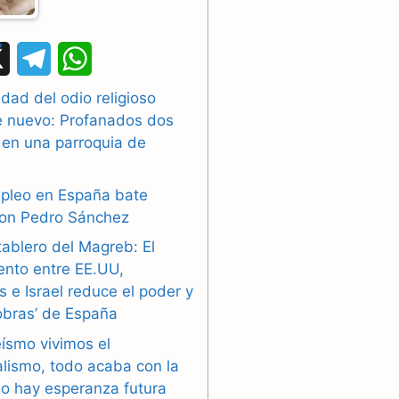
X
T
W
e
h
dad del odio religioso
e nuevo: Profanados dos
l
a
 en una parroquia de
e
t
g
s
mpleo en España bate
con Pedro Sánchez
r
A
tablero del Magreb: El
a
p
ento entre EE.UU,
 e Israel reduce el poder y
m
p
obras’ de España
eísmo vivimos el
alismo, todo acaba con la
o hay esperanza futura