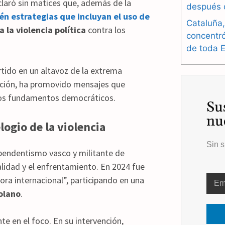
claró sin matices que, además de la
después 
n estrategias que incluyan el uso de
Cataluña,
a la violencia política
contra los
concentr
de toda 
rtido en un altavoz de la extrema
eación, ha promovido mensajes que
an los fundamentos democráticos.
Su
nu
logio de la violencia
Sin s
pendentismo vasco y militante de
alidad y el enfrentamiento. En 2024 fue
a internacional”, participando en una
zolano
.
e en el foco. En su intervención,