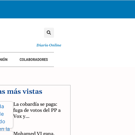
Diario Online
NIÓN
COLABORADORES
as más vistas
La cobardía se paga:
fuga de votos del PP a
Vox y…
Mohamed VI gana,