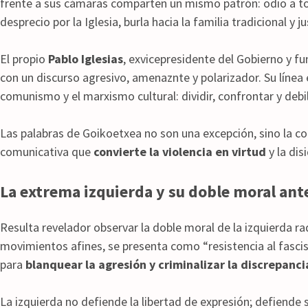
frente a sus cámaras comparten un mismo patrón: odio a to
desprecio por la Iglesia, burla hacia la familia tradicional y 
El propio
Pablo Iglesias
, exvicepresidente del Gobierno y 
con un discurso agresivo, amenaznte y polarizador. Su línea 
comunismo y el marxismo cultural: dividir, confrontar y debil
Las palabras de Goikoetxea no son una excepción, sino la c
comunicativa que
convierte la violencia en virtud
y la dis
La extrema izquierda y su doble moral ante
Resulta revelador observar la doble moral de la izquierda ra
movimientos afines, se presenta como “resistencia al fasci
para
blanquear la agresión y criminalizar la discrepanci
La izquierda no defiende la libertad de expresión; defiende