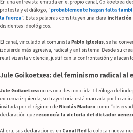
En una entrevista emitida en el propio canal, Goikoetxea de
protesta y el diálogo, “
probablemente hagan falta tambié
la fuerza
”
. Estas palabras constituyen una clara
incitación 
disidentes ideológicos.
El canal, vinculado al comunista
Pablo Iglesias
, se ha conve
izquierda más agresiva, radical y antisistema. Desde su cr
relativizan la violencia, justifican la confrontación y atac
Jule Goikoetxea: del feminismo radical al e
Jule Goikoetxea
no es una desconocida. Ideóloga del inde
extrema izquierda, su trayectoria está marcada por la radic
invitada por el régimen de
Nicolás Maduro
como “observador
declaración que
reconocía la victoria del dictador vene
Ahora, sus declaraciones en
Canal Red
la colocan nuevament