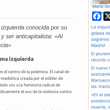
F
a
 izquierda conocida por su
La impuni
golpea d
c
 ser anticapitalista: «Al
sagrarios
ncia»
e
Madrid
b
El plurie
rema izquierda
récords 
o
El nuevo 
n el centro de la polémica. El canal de
o
acercami
 mediática creada por el exlíder de
Marruecos
k
ado voz a la feminista radical de
las ‘mani
blicamente el uso de la violencia contra
«En el at
existenci
muerte, n