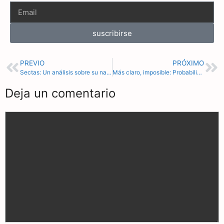
suscribirse
PREVIO
PRÓXIMO
Sectas: Un análisis sobre su naturaleza, características y consecuencias | Albert Mesa Rey
Más claro, imposible: Probabilidad de ‘1 entre mil millones’ de que el COVID surgiera de la naturaleza, dice un científico
Deja un comentario