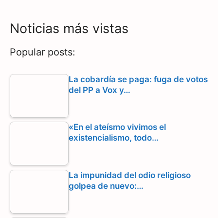
a
e
h
c
l
a
Noticias más vistas
e
e
t
Popular posts:
b
g
s
o
r
A
La cobardía se paga: fuga de votos
del PP a Vox y…
o
a
p
k
m
p
«En el ateísmo vivimos el
existencialismo, todo…
La impunidad del odio religioso
golpea de nuevo:…