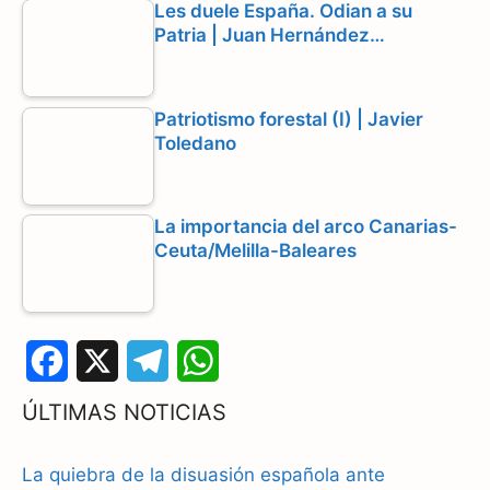
Les duele España. Odian a su
Patria | Juan Hernández…
Patriotismo forestal (I) | Javier
Toledano
La importancia del arco Canarias-
Ceuta/Melilla-Baleares
F
X
T
W
a
e
h
ÚLTIMAS NOTICIAS
c
l
a
La quiebra de la disuasión española ante
e
e
t