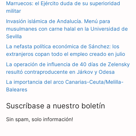
Marruecos: el Ejército duda de su superioridad
b
g
s
militar
Invasión islámica de Andalucía. Menú para
o
r
A
musulmanes con carne halal en la Universidad de
o
a
p
Sevilla
k
m
p
La nefasta política económica de Sánchez: los
extranjeros copan todo el empleo creado en julio
La operación de influencia de 40 días de Zelensky
resultó contraproducente en Járkov y Odesa
La importancia del arco Canarias-Ceuta/Melilla-
Baleares
Suscríbase a nuestro boletín
Sin spam, solo información!