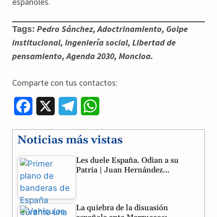
españoles.
Pedro Sánchez, Adoctrinamiento, Golpe
Tags:
institucional, Ingeniería social, Libertad de
pensamiento, Agenda 2030, Moncloa.
Comparte con tus contactos:
F
X
T
W
a
e
h
Noticias más vistas
c
l
a
Les duele España. Odian a su
e
e
t
Patria | Juan Hernández…
b
g
s
o
r
A
La quiebra de la disuasión
o
a
p