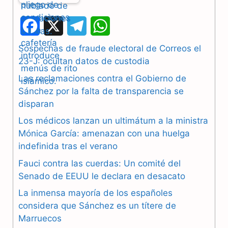
F
X
T
W
a
e
h
Sospechas de fraude electoral de Correos el
23-J: ocultan datos de custodia
c
l
a
Las reclamaciones contra el Gobierno de
e
e
t
Sánchez por la falta de transparencia se
b
g
s
disparan
Los médicos lanzan un ultimátum a la ministra
o
r
A
Mónica García: amenazan con una huelga
o
a
p
indefinida tras el verano
k
m
p
Fauci contra las cuerdas: Un comité del
Senado de EEUU le declara en desacato
La inmensa mayoría de los españoles
considera que Sánchez es un títere de
Marruecos