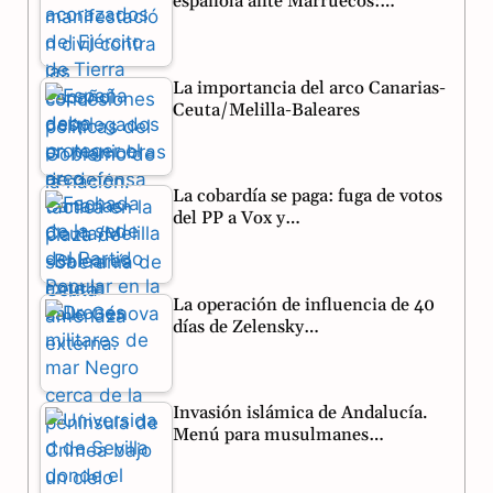
española ante Marruecos:…
k
m
p
La importancia del arco Canarias-
Ceuta/Melilla-Baleares
La cobardía se paga: fuga de votos
del PP a Vox y…
La operación de influencia de 40
días de Zelensky…
Invasión islámica de Andalucía.
Menú para musulmanes…