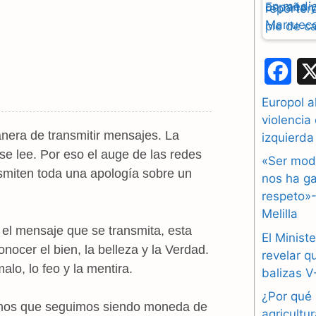
F
a
Europol a
violencia
c
era de transmitir mensajes. La
izquierda
e
 se lee. Por eso el auge de las redes
«Ser mod
nsmiten toda una apología sobre un
b
nos ha ga
respeto»-
o
Melilla
el mensaje que se transmita, esta
o
El Ministe
ocer el bien, la belleza y la Verdad.
revelar q
k
lo, lo feo y la mentira.
balizas V
¿Por qué 
ramos que seguimos siendo moneda de
agricultu