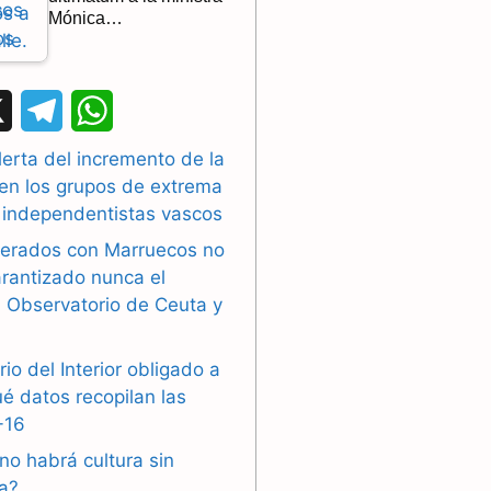
Mónica…
X
T
W
e
h
lerta del incremento de la
 en los grupos de extrema
l
a
 independentistas vascos
e
t
erados con Marruecos no
g
s
rantizado nunca el
 Observatorio de Ceuta y
r
A
a
p
rio del Interior obligado a
ué datos recopilan las
m
p
-16
no habrá cultura sin
ra?