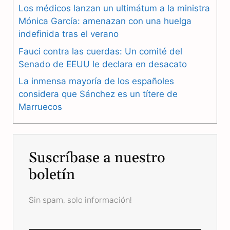
Los médicos lanzan un ultimátum a la ministra
o
r
A
Mónica García: amenazan con una huelga
o
a
p
indefinida tras el verano
k
m
p
Fauci contra las cuerdas: Un comité del
Senado de EEUU le declara en desacato
La inmensa mayoría de los españoles
considera que Sánchez es un títere de
Marruecos
Suscríbase a nuestro
boletín
Sin spam, solo información!