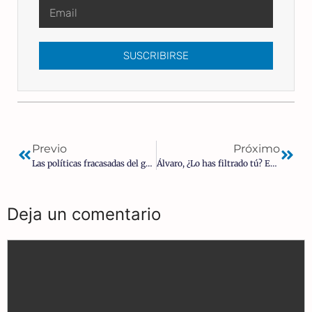
SUSCRIBIRSE
Previo
Próximo
Las políticas fracasadas del gobierno impiden la emancipación juvenil en España
Álvaro, ¿Lo has filtrado tú? Eso ahora no importa | Luis Losada Pescador
Deja un comentario