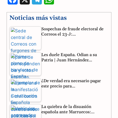
a
e
h
Noticias más vistas
c
l
a
Sospechas de fraude electoral de
e
e
t
Correos el 23-J:…
b
g
s
o
r
A
Les duele España. Odian a su
o
a
p
Patria | Juan Hernández…
k
m
p
¿De verdad era necesario pagar
este precio para…
La quiebra de la disuasión
española ante Marruecos:…