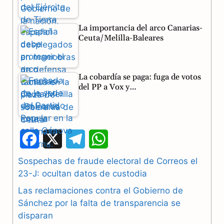
La importancia del arco Canarias-
Ceuta/Melilla-Baleares
La cobardía se paga: fuga de votos
del PP a Vox y…
F
X
T
W
a
e
h
Sospechas de fraude electoral de Correos el
23-J: ocultan datos de custodia
c
l
a
Las reclamaciones contra el Gobierno de
e
e
t
Sánchez por la falta de transparencia se
b
g
s
disparan