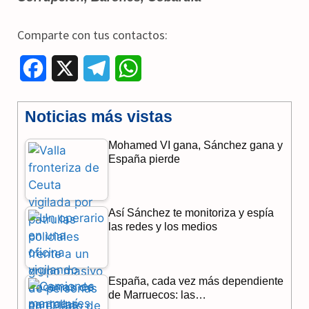
Comparte con tus contactos:
F
X
T
W
a
e
h
Noticias más vistas
c
l
a
Mohamed VI gana, Sánchez gana y
e
e
t
España pierde
b
g
s
o
r
A
Así Sánchez te monitoriza y espía
o
a
p
las redes y los medios
k
m
p
España, cada vez más dependiente
de Marruecos: las…