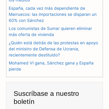
los medios
c
l
a
España, cada vez más dependiente de
e
e
t
Marruecos: las importaciones se disparan un
b
g
s
60% con Sánchez
Los comunistas de Sumar quieren eliminar
o
r
A
más oferta de vivienda
o
a
p
¿Quién está detrás de las protestas en apoyo
k
m
p
del ministro de Defensa de Ucrania,
recientemente destituido?
Mohamed VI gana, Sánchez gana y España
pierde
Suscríbase a nuestro
boletín