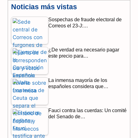
Noticias más vistas
c
l
a
Sospechas de fraude electoral de
e
e
t
Correos el 23-J:…
b
g
s
o
r
A
¿De verdad era necesario pagar
o
a
p
este precio para…
k
m
p
La inmensa mayoría de los
españoles considera que…
Fauci contra las cuerdas: Un comité
del Senado de…