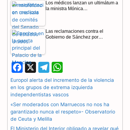
Los médicos lanzan un ultimátum a
la ministra Mónica…
Las reclamaciones contra el
Gobierno de Sánchez por…
F
X
T
W
a
e
h
Europol alerta del incremento de la violencia
en los grupos de extrema izquierda
c
l
a
independentistas vascos
e
e
t
«Ser moderados con Marruecos no nos ha
b
g
s
garantizado nunca el respeto»- Observatorio
de Ceuta y Melilla
o
r
A
El Ministerio del Interior obligado a revelar qué