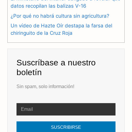
o
a
p
datos recopilan las balizas V-16
k
m
p
¿Por qué no habrá cultura sin agricultura?
Un vídeo de Hazte Oír destapa la farsa del
chiringuito de la Cruz Roja
Suscríbase a nuestro
boletín
Sin spam, solo información!
SUSCRIBIRSE