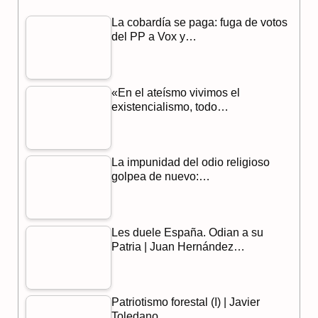
La cobardía se paga: fuga de votos
e
e
t
del PP a Vox y…
b
g
s
o
r
A
«En el ateísmo vivimos el
o
a
p
existencialismo, todo…
k
m
p
La impunidad del odio religioso
golpea de nuevo:…
Les duele España. Odian a su
Patria | Juan Hernández…
Patriotismo forestal (I) | Javier
Toledano