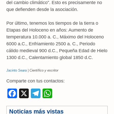
del cambio climático”. Esto es precisamente no
que defienden desde la asociación.
Por último, tenemos los tiempos de la tierra o
Etapas del Holoceno en años: Aumento de
temperatura 10.000 a. C., Máximo del Holoceno
6000 a.C., Enfriamiento 2500 a. C., Periodo
cálido medieval 900 d.C., Pequeña Edad de Hielo
1300 d.C., Calentamiento global 1850 d.C.
Jacinto Seara
| Científico y escritor
Comparte con tus contactos:
F
X
T
W
a
e
h
Noticias más vistas
c
l
a