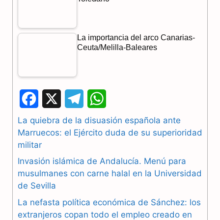
La importancia del arco Canarias-
Ceuta/Melilla-Baleares
F
X
T
W
a
e
h
La quiebra de la disuasión española ante
Marruecos: el Ejército duda de su superioridad
c
l
a
militar
e
e
t
Invasión islámica de Andalucía. Menú para
b
g
s
musulmanes con carne halal en la Universidad
de Sevilla
o
r
A
La nefasta política económica de Sánchez: los
o
a
p
extranjeros copan todo el empleo creado en