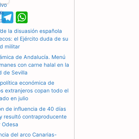
X
T
W
e
h
 de la disuasión española
cos: el Ejército duda de su
l
a
d militar
e
t
slámica de Andalucía. Menú
g
s
manes con carne halal en la
 de Sevilla
r
A
 política económica de
a
p
s extranjeros copan todo el
ado en julio
m
p
n de influencia de 40 días
y resultó contraproducente
y Odesa
ncia del arco Canarias-