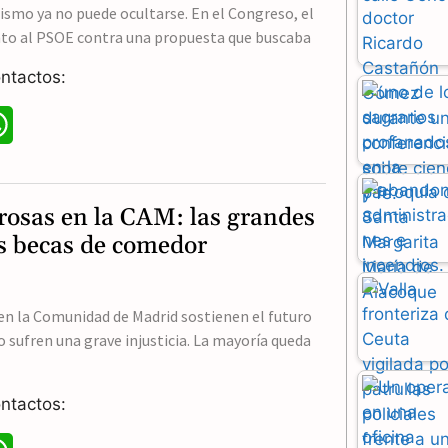
mismo ya no puede ocultarse. En el Congreso, el
nto al PSOE contra una propuesta que buscaba
ntactos:
W
h
a
osas en la CAM: las grandes
t
as becas de comedor
s
A
en la Comunidad de Madrid sostienen el futuro
o sufren una grave injusticia. La mayoría queda
p
p
ntactos: