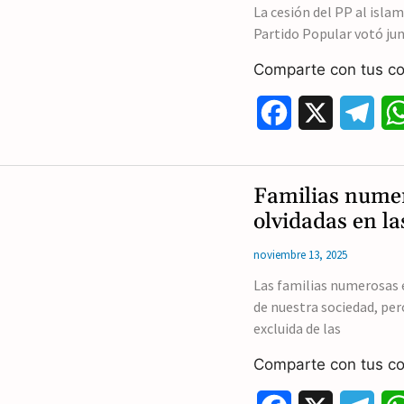
La cesión del PP al isla
Partido Popular votó ju
Comparte con tus co
F
X
T
a
e
c
l
Familias numer
e
e
olvidadas en l
b
g
noviembre 13, 2025
o
r
Las familias numerosas 
de nuestra sociedad, per
o
a
excluida de las
k
m
Comparte con tus co