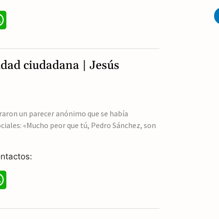
p
W
h
a
idad ciudadana | Jesús
t
a
s
A
raron un parecer anónimo que se había
ociales: «Mucho peor que tú, Pedro Sánchez, son
p
p
ntactos:
W
h
a