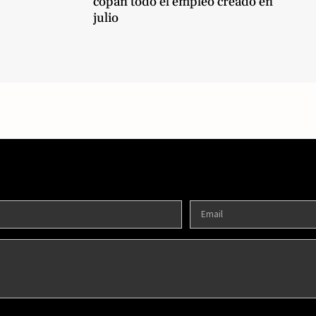
copan todo el empleo creado en
julio