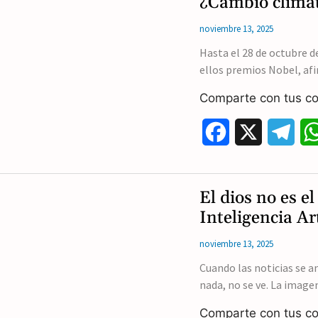
¿Cambio climát
e
e
noviembre 13, 2025
b
g
Hasta el 28 de octubre d
ellos premios Nobel, af
o
r
Comparte con tus co
o
a
k
m
F
X
T
a
e
c
l
El dios no es el
e
e
Inteligencia Art
b
g
noviembre 13, 2025
o
r
Cuando las noticias se a
nada, no se ve. La image
o
a
Comparte con tus co