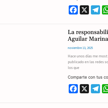
k
m
F
X
T
a
e
c
l
La responsabil
e
e
Aguilar Marin
b
g
noviembre 13, 2025
o
r
Hace unos días me most
publicado en las redes s
o
a
los que
k
m
Comparte con tus co
F
X
T
a
e
c
l