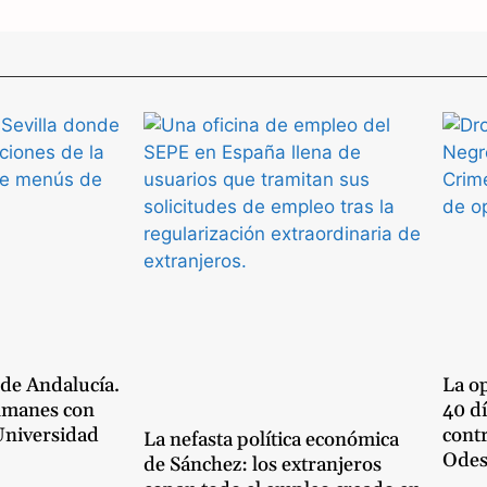
t
s
A
p
p
 de Andalucía.
La op
lmanes con
40 dí
 Universidad
cont
La nefasta política económica
Odes
de Sánchez: los extranjeros