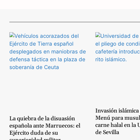
e
e
b
g
o
r
o
a
k
m
Invasión islámica
Menú para musu
La quiebra de la disuasión
carne halal en la
española ante Marruecos: el
de Sevilla
Ejército duda de su