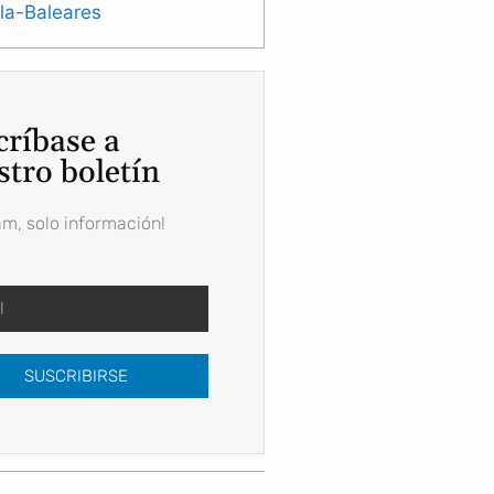
lla-Baleares
críbase a
stro boletín
am, solo información!
SUSCRIBIRSE