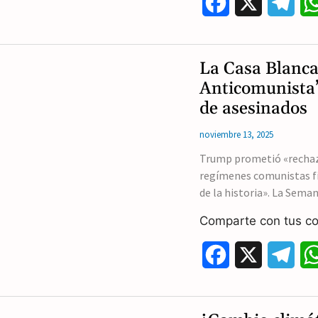
F
X
T
a
e
c
l
La Casa Blanca
e
e
Anticomunista’
de asesinados
b
g
noviembre 13, 2025
o
r
Trump prometió «rechaza
o
a
regímenes comunistas fi
k
m
de la historia». La Sem
Comparte con tus co
F
X
T
a
e
c
l