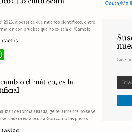
ico? | Jacinto Seara
Ceuta/Meli
t
s
el 2025, a pesar de que muchos científicos, entre
irmaron con pruebas que no existía el ‘Cambio
A
Sus
ntactos:
p
nue
p
W
Sin sp
h
a
 cambio climático, es la
t
ificial
s
A
nalizan de forma aislada, generalmente no se ve
n verdadera está oculta. Son como las piezas
p
ntactos: