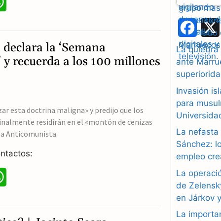
W
h
F
a
 declara la ‘Semana
a
La quiebra
t
 y recuerda a los 100 millones
ante Marrue
c
superiorida
s
e
Invasión i
A
b
para musul
r esta doctrina maligna» y predijo que los
p
Universidad
o
nalmente residirán en el «montón de cenizas
La nefasta
p
ana Anticomunista
o
Sánchez: lo
ntactos:
empleo cre
k
La operació
W
de Zelensk
h
en Járkov 
La importa
a