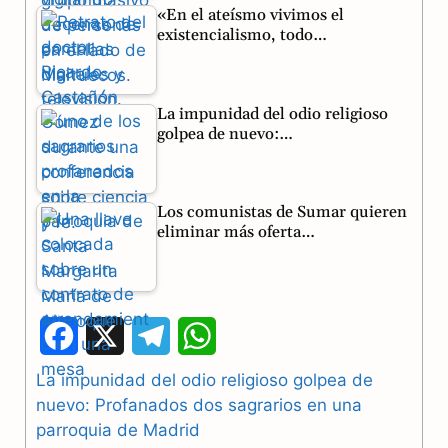
«En el ateísmo vivimos el
existencialismo, todo…
La impunidad del odio religioso
golpea de nuevo:…
Los comunistas de Sumar quieren
eliminar más oferta…
F
X
T
W
a
e
h
La impunidad del odio religioso golpea de
nuevo: Profanados dos sagrarios en una
c
l
a
parroquia de Madrid