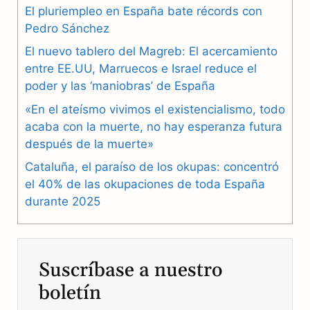
e
e
t
El pluriempleo en España bate récords con
b
g
s
Pedro Sánchez
El nuevo tablero del Magreb: El acercamiento
o
r
A
entre EE.UU, Marruecos e Israel reduce el
o
a
p
poder y las ‘maniobras’ de España
k
m
p
«En el ateísmo vivimos el existencialismo, todo
acaba con la muerte, no hay esperanza futura
después de la muerte»
Cataluña, el paraíso de los okupas: concentró
el 40% de las okupaciones de toda España
durante 2025
Suscríbase a nuestro
boletín