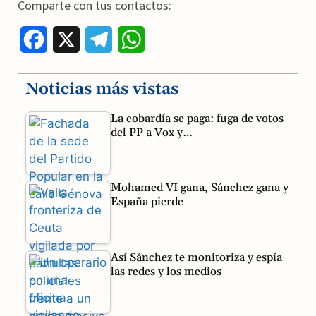
Comparte con tus contactos:
F
X
T
W
a
e
h
Noticias más vistas
c
l
a
La cobardía se paga: fuga de votos
e
e
t
del PP a Vox y…
b
g
s
o
r
A
Mohamed VI gana, Sánchez gana y
o
a
p
España pierde
k
m
p
Así Sánchez te monitoriza y espía
las redes y los medios