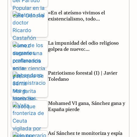
o
r
A
«En el ateísmo vivimos el
o
a
p
existencialismo, todo…
k
m
p
La impunidad del odio religioso
golpea de nuevo:…
Patriotismo forestal (I) | Javier
Toledano
Mohamed VI gana, Sánchez gana y
España pierde
Así Sánchez te monitoriza y espía