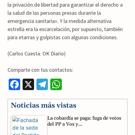
la privación de libertad para garantizar el derecho a
la salud de las personas presas durante la
emergencia sanitaria». Y la medida alternativa
estrella era la excarcelación, por supuesto, también
para etarras y golpistas con algunas condiciones.
(Carlos Cuesta. OK Diario)
Comparte con tus contactos:
F
X
T
W
a
e
h
Noticias más vistas
c
l
a
La cobardía se paga: fuga de votos
e
e
t
del PP a Vox y…
b
g
s