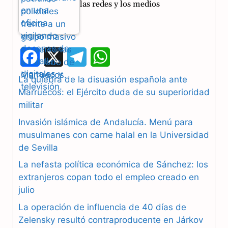
las redes y los medios
F
X
T
W
a
e
h
La quiebra de la disuasión española ante
Marruecos: el Ejército duda de su superioridad
c
l
a
militar
e
e
t
Invasión islámica de Andalucía. Menú para
b
g
s
musulmanes con carne halal en la Universidad
de Sevilla
o
r
A
La nefasta política económica de Sánchez: los
o
a
p
extranjeros copan todo el empleo creado en
julio
k
m
p
La operación de influencia de 40 días de
Zelensky resultó contraproducente en Járkov