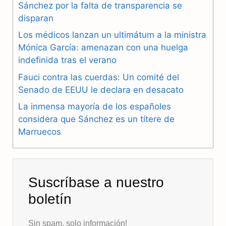
Sánchez por la falta de transparencia se
b
g
s
disparan
Los médicos lanzan un ultimátum a la ministra
o
r
A
Mónica García: amenazan con una huelga
o
a
p
indefinida tras el verano
k
m
p
Fauci contra las cuerdas: Un comité del
Senado de EEUU le declara en desacato
La inmensa mayoría de los españoles
considera que Sánchez es un títere de
Marruecos
Suscríbase a nuestro
boletín
Sin spam, solo información!