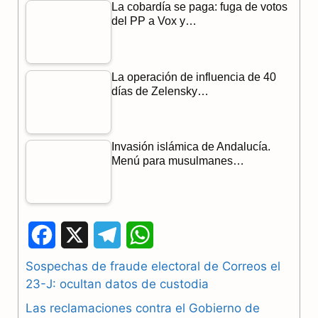
La cobardía se paga: fuga de votos
del PP a Vox y…
La operación de influencia de 40
días de Zelensky…
Invasión islámica de Andalucía.
Menú para musulmanes…
F
X
T
W
a
e
h
Sospechas de fraude electoral de Correos el
23-J: ocultan datos de custodia
c
l
a
Las reclamaciones contra el Gobierno de
e
e
t