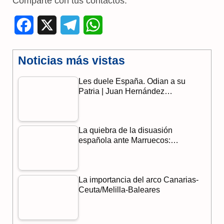
Comparte con tus contactos:
F
X
T
W
a
e
h
Noticias más vistas
c
l
a
Les duele España. Odian a su
e
e
t
Patria | Juan Hernández…
b
g
s
o
r
A
La quiebra de la disuasión
o
a
p
española ante Marruecos:…
k
m
p
La importancia del arco Canarias-
Ceuta/Melilla-Baleares