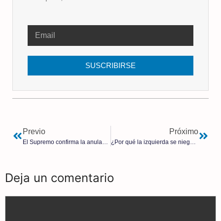
SUSCRIBIRSE
Previo
Próximo
El Supremo confirma la anulación de Skolae, el programa de sexo para niños de Barkos y Chivite
¿Por qué la izquierda se niega a condenar los crímenes del comunismo?
Deja un comentario