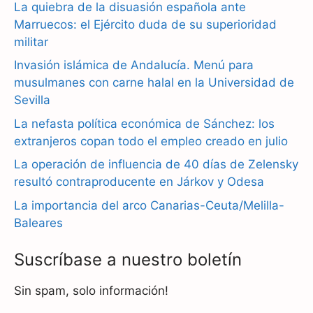
La quiebra de la disuasión española ante
e
e
t
Marruecos: el Ejército duda de su superioridad
b
g
s
militar
Invasión islámica de Andalucía. Menú para
o
r
A
musulmanes con carne halal en la Universidad de
o
a
p
Sevilla
k
m
p
La nefasta política económica de Sánchez: los
extranjeros copan todo el empleo creado en julio
La operación de influencia de 40 días de Zelensky
resultó contraproducente en Járkov y Odesa
La importancia del arco Canarias-Ceuta/Melilla-
Baleares
Suscríbase a nuestro boletín
Sin spam, solo información!