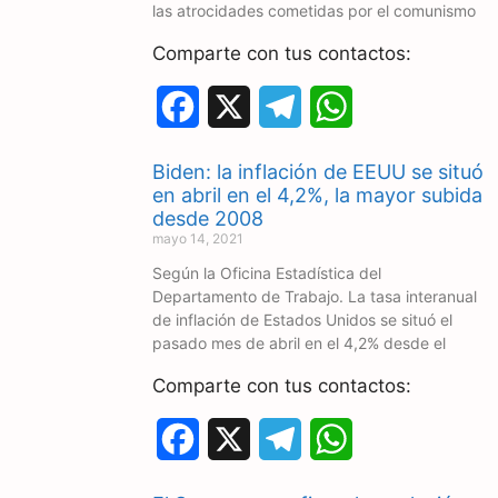
las atrocidades cometidas por el comunismo
Comparte con tus contactos:
F
X
T
W
a
e
h
Biden: la inflación de EEUU se situó
c
l
a
en abril en el 4,2%, la mayor subida
desde 2008
e
e
t
mayo 14, 2021
Según la Oficina Estadística del
b
g
s
Departamento de Trabajo. La tasa interanual
o
r
A
de inflación de Estados Unidos se situó el
pasado mes de abril en el 4,2% desde el
o
a
p
Comparte con tus contactos:
k
m
p
F
X
T
W
a
e
h