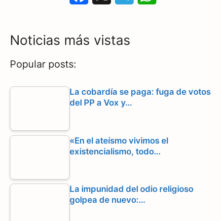
a
e
h
c
l
a
Noticias más vistas
e
e
t
Popular posts:
b
g
s
o
r
A
La cobardía se paga: fuga de votos
del PP a Vox y…
o
a
p
k
m
p
«En el ateísmo vivimos el
existencialismo, todo…
La impunidad del odio religioso
golpea de nuevo:…