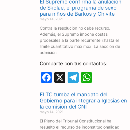
El Supremo confirma la anulación
c
l
a
de Skolae, el programa de sexo
para niños de Barkos y Chivite
e
e
t
mayo 14, 2021
Contra la resolución no cabe recurso.
b
g
s
Además, el Supremo impone costas
o
r
A
procesales a la parte recurrente «hasta el
límite cuantitativo máximo». La sección de
o
a
p
admisión
k
m
p
Comparte con tus contactos:
F
X
T
W
a
e
h
El TC tumba el mandato del
c
l
a
Gobierno para integrar a Iglesias en
la comisión del CNI
e
e
t
mayo 14, 2021
El Pleno del Tribunal Constitucional ha
b
g
s
resuelto el recurso de inconstitucionalidad