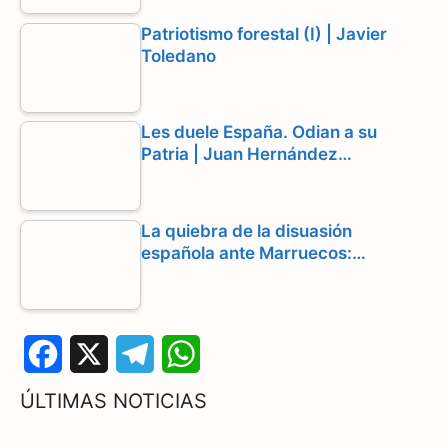
Patriotismo forestal (I) | Javier
Toledano
Les duele España. Odian a su
Patria | Juan Hernández…
La quiebra de la disuasión
española ante Marruecos:…
F
X
T
W
a
e
h
ÚLTIMAS NOTICIAS
c
l
a