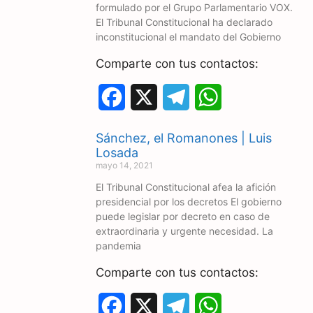
o
r
A
formulado por el Grupo Parlamentario VOX.
El Tribunal Constitucional ha declarado
o
a
p
inconstitucional el mandato del Gobierno
k
m
p
Comparte con tus contactos:
F
X
T
W
a
e
h
Sánchez, el Romanones | Luis
c
l
a
Losada
mayo 14, 2021
e
e
t
El Tribunal Constitucional afea la afición
presidencial por los decretos El gobierno
b
g
s
puede legislar por decreto en caso de
o
r
A
extraordinaria y urgente necesidad. La
pandemia
o
a
p
Comparte con tus contactos:
k
m
p
F
X
T
W