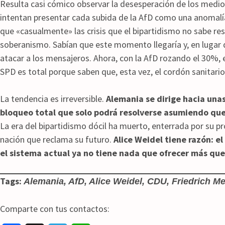
Resulta casi cómico observar la desesperación de los medi
intentan presentar cada subida de la AfD como una anomalía 
que «casualmente» las crisis que el bipartidismo no sabe re
soberanismo. Sabían que este momento llegaría y, en lugar d
atacar a los mensajeros. Ahora, con la AfD rozando el 30%, 
SPD es total porque saben que, esta vez, el cordón sanitario
La tendencia es irreversible.
Alemania se dirige hacia unas
bloqueo total que solo podrá resolverse asumiendo que l
La era del bipartidismo dócil ha muerto, enterrada por su pro
nación que reclama su futuro.
Alice Weidel tiene razón: el
el sistema actual ya no tiene nada que ofrecer más que
Tags:
Alemania, AfD, Alice Weidel, CDU, Friedrich M
Comparte con tus contactos: