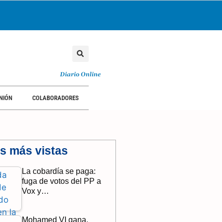
Diario Online
NIÓN
COLABORADORES
as más vistas
La cobardía se paga:
fuga de votos del PP a
Vox y…
Mohamed VI gana,