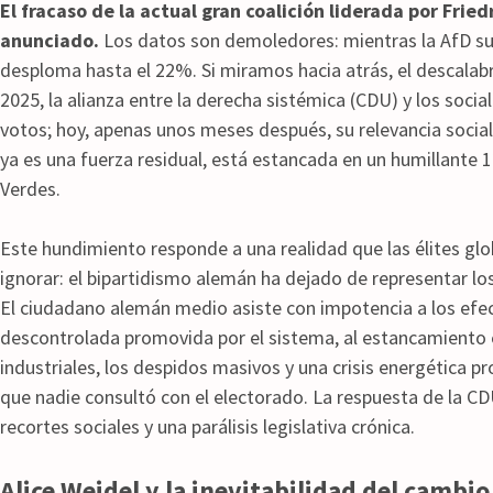
El fracaso de la actual gran coalición liderada por Frie
anunciado.
Los datos son demoledores: mientras la AfD su
desploma hasta el 22%. Si miramos hacia atrás, el descalab
2025, la alianza entre la derecha sistémica (CDU) y los soci
votos; hoy, apenas unos meses después, su relevancia social 
ya es una fuerza residual, está estancada en un humillante 
Verdes.
Este hundimiento responde a una realidad que las élites glob
ignorar: el bipartidismo alemán ha dejado de representar l
El ciudadano alemán medio asiste con impotencia a los efe
descontrolada promovida por el sistema, al estancamiento 
industriales, los despidos masivos y una crisis energética p
que nadie consultó con el electorado. La respuesta de la C
recortes sociales y una parálisis legislativa crónica.
Alice Weidel y la inevitabilidad del cambio