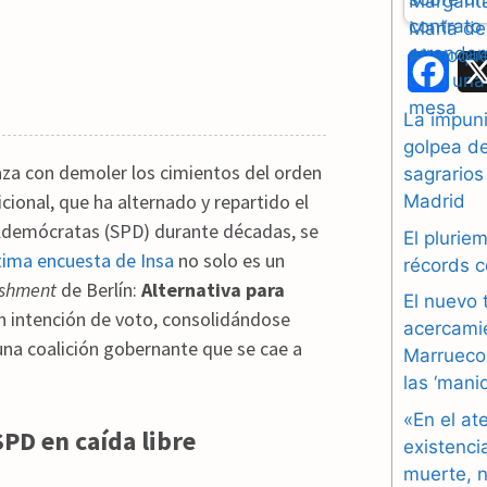
F
a
La impuni
golpea d
c
za con demoler los cimientos del orden
sagrarios
e
cional, que ha alternado y repartido el
Madrid
aldemócratas (SPD) durante décadas, se
b
El plurie
tima encuesta de Insa
no solo es un
récords 
o
ishment
de Berlín:
Alternativa para
El nuevo 
n intención de voto, consolidándose
o
acercami
na coalición gobernante que se cae a
Marruecos
k
las ‘mani
«En el at
SPD en caída libre
existenci
muerte, n