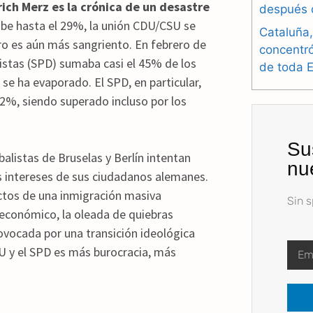
drich Merz es la crónica de un desastre
después 
be hasta el 29%, la unión CDU/CSU se
Cataluña,
ro es aún más sangriento. En febrero de
concentr
alistas (SPD) sumaba casi el 45% de los
de toda 
se ha evaporado. El SPD, en particular,
12%, siendo superado incluso por los
Su
alistas de Bruselas y Berlín intentan
nu
os intereses de sus ciudadanos alemanes.
ctos de una inmigración masiva
Sin 
económico, la oleada de quiebras
rovocada por una transición ideológica
DU y el SPD es más burocracia, más