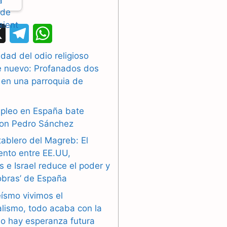
X
T
W
e
h
dad del odio religioso
e nuevo: Profanados dos
l
a
 en una parroquia de
e
t
g
s
mpleo en España bate
con Pedro Sánchez
r
A
tablero del Magreb: El
a
p
ento entre EE.UU,
 e Israel reduce el poder y
m
p
obras’ de España
eísmo vivimos el
alismo, todo acaba con la
o hay esperanza futura