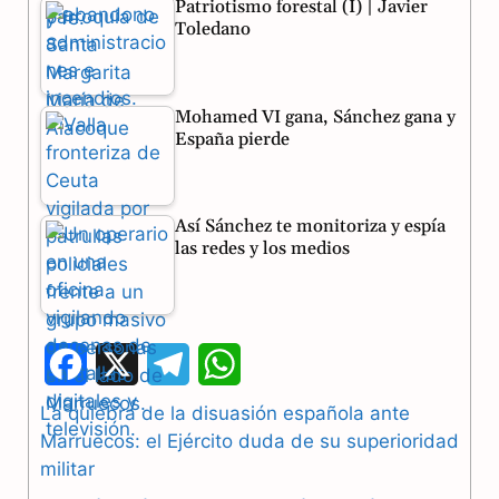
Patriotismo forestal (I) | Javier
Toledano
Mohamed VI gana, Sánchez gana y
España pierde
Así Sánchez te monitoriza y espía
las redes y los medios
F
X
T
W
a
e
h
La quiebra de la disuasión española ante
Marruecos: el Ejército duda de su superioridad
c
l
a
militar
e
e
t