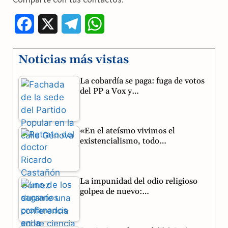
F
X
T
W
a
e
h
Noticias más vistas
c
l
a
La cobardía se paga: fuga de votos
e
e
t
del PP a Vox y…
b
g
s
o
r
A
«En el ateísmo vivimos el
o
a
p
existencialismo, todo…
k
m
p
La impunidad del odio religioso
golpea de nuevo:…