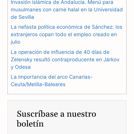
Invasión islámica de Andalucía. Menú para
b
g
s
musulmanes con carne halal en la Universidad
de Sevilla
o
r
A
La nefasta política económica de Sánchez: los
o
a
p
extranjeros copan todo el empleo creado en
julio
k
m
p
La operación de influencia de 40 días de
Zelensky resultó contraproducente en Járkov
y Odesa
La importancia del arco Canarias-
Ceuta/Melilla-Baleares
Suscríbase a nuestro
boletín