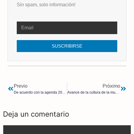
Sin spam, solo información!
SUSCRIBIRSE
Previo
Próximo
De acuerdo con la agenda 2030: Tras el destrozo del campo, Sánchez quiere ahora cargarse la pesca con la nueva ley de «control e inspección pesquera»
Avance de la cultura de la muerte en Francia: Macron, tras blindar el aborto en la Constitución, ahora aprobará la eutanasia
Deja un comentario