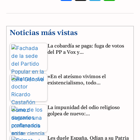
a
e
h
c
l
a
e
e
t
Noticias más vistas
b
g
s
La cobardía se paga: fuga de votos
del PP a Vox y…
o
r
A
o
a
p
«En el ateísmo vivimos el
k
m
p
existencialismo, todo…
La impunidad del odio religioso
golpea de nuevo:…
Les duele España. Odian a su Patria