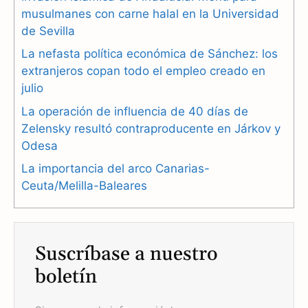
b
g
s
musulmanes con carne halal en la Universidad
de Sevilla
o
r
A
La nefasta política económica de Sánchez: los
o
a
p
extranjeros copan todo el empleo creado en
julio
k
m
p
La operación de influencia de 40 días de
Zelensky resultó contraproducente en Járkov y
Odesa
La importancia del arco Canarias-
Ceuta/Melilla-Baleares
Suscríbase a nuestro
boletín