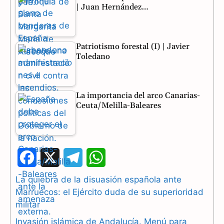
| Juan Hernández…
Patriotismo forestal (I) | Javier
Toledano
La importancia del arco Canarias-
Ceuta/Melilla-Baleares
F
X
T
W
a
e
h
La quiebra de la disuasión española ante
Marruecos: el Ejército duda de su superioridad
c
l
a
militar
e
e
t
Invasión islámica de Andalucía. Menú para