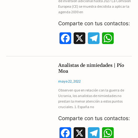
de inversión adicional hasta 2027 La Comisión
Europea (CE) se muestra decidida a aplicar la
o
a
p
agenda 2030 en
k
m
p
Comparte con tus contactos:
F
X
T
W
a
e
h
c
l
a
Analistas de nimiedades | Pío
Moa
e
e
t
mayo 22, 2022
b
g
s
Observen que en relación con la guerra de
Ucrania, los analistas de nimiedades no
o
r
A
prestan la menor atención a estos puntos
cruciales. 1. España no
o
a
p
Comparte con tus contactos:
k
m
p
F
X
T
W