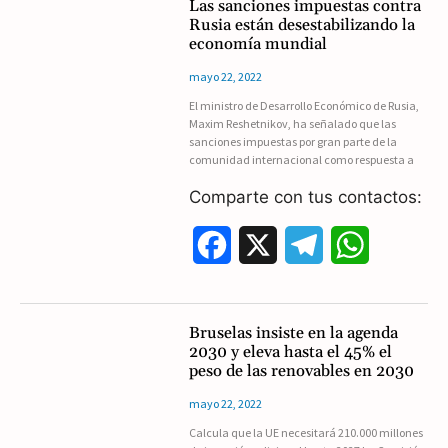
Las sanciones impuestas contra
Rusia están desestabilizando la
e
e
t
economía mundial
b
g
s
mayo 22, 2022
El ministro de Desarrollo Económico de Rusia,
o
r
A
Maxim Reshetnikov, ha señalado que las
sanciones impuestas por gran parte de la
o
a
p
comunidad internacional como respuesta a
k
m
p
Comparte con tus contactos:
F
X
T
W
a
e
h
c
l
a
Bruselas insiste en la agenda
2030 y eleva hasta el 45% el
e
e
t
peso de las renovables en 2030
b
g
s
mayo 22, 2022
Calcula que la UE necesitará 210.000 millones
o
r
A