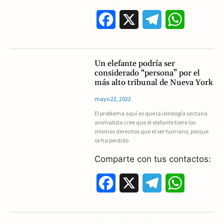
F
X
T
W
a
e
h
c
l
a
Un elefante podría ser
considerado “persona” por el
e
e
t
más alto tribunal de Nueva York
b
g
s
mayo 22, 2022
El problema aquí es que la ideología sectaria
o
r
A
animalista cree que el elefante tiene los
mismos derechos que el ser humano, porque
o
a
p
se ha perdido
k
m
p
Comparte con tus contactos:
F
X
T
W
a
e
h
c
l
a