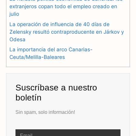
o
a
p
extranjeros copan todo el empleo creado en
julio
k
m
p
La operación de influencia de 40 días de
Zelensky resultó contraproducente en Járkov y
Odesa
La importancia del arco Canarias-
Ceuta/Melilla-Baleares
Suscríbase a nuestro
boletín
Sin spam, solo información!