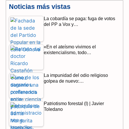
e
e
t
Noticias más vistas
b
g
s
La cobardía se paga: fuga de votos
del PP a Vox y…
o
r
A
o
a
p
«En el ateísmo vivimos el
k
m
p
existencialismo, todo…
La impunidad del odio religioso
golpea de nuevo:…
Patriotismo forestal (I) | Javier
Toledano