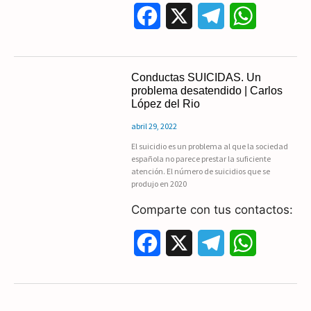
F
X
T
W
a
e
h
c
l
a
Conductas SUICIDAS. Un
problema desatendido | Carlos
e
e
t
López del Rio
b
g
s
abril 29, 2022
El suicidio es un problema al que la sociedad
o
r
A
española no parece prestar la suficiente
atención. El número de suicidios que se
o
a
p
produjo en 2020
k
m
p
Comparte con tus contactos:
F
X
T
W
a
e
h
c
l
a