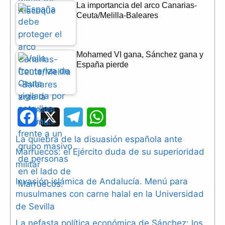
La importancia del arco Canarias-
Ceuta/Melilla-Baleares
Mohamed VI gana, Sánchez gana y
España pierde
F
X
T
W
a
e
h
La quiebra de la disuasión española ante
Marruecos: el Ejército duda de su superioridad
c
l
a
militar
e
e
t
Invasión islámica de Andalucía. Menú para
b
g
s
musulmanes con carne halal en la Universidad
de Sevilla
o
r
A
La nefasta política económica de Sánchez: los