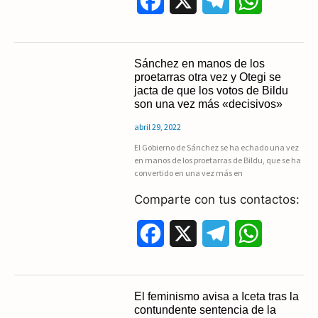
F
X
T
W
a
e
h
c
l
a
Sánchez en manos de los
proetarras otra vez y Otegi se
e
e
t
jacta de que los votos de Bildu
son una vez más «decisivos»
b
g
s
abril 29, 2022
o
r
A
El Gobierno de Sánchez se ha echado una vez
en manos de los proetarras de Bildu, que se ha
o
a
p
convertido en una vez más en
k
m
p
Comparte con tus contactos:
F
X
T
W
a
e
h
c
l
a
El feminismo avisa a Iceta tras la
contundente sentencia de la
e
e
t