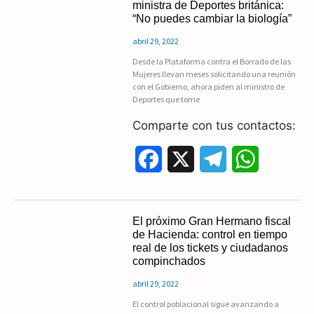
ministra de Deportes británica:
“No puedes cambiar la biología”
b
g
s
abril 29, 2022
o
r
A
Desde la Plataforma contra el Borrado de las
Mujeres llevan meses solicitando una reunión
o
a
p
con el Gobierno, ahora piden al ministro de
Deportes que tome
k
m
p
Comparte con tus contactos:
F
X
T
W
a
e
h
c
l
a
El próximo Gran Hermano fiscal
de Hacienda: control en tiempo
e
e
t
real de los tickets y ciudadanos
compinchados
b
g
s
abril 29, 2022
o
r
A
El control poblacional sigue avanzando a