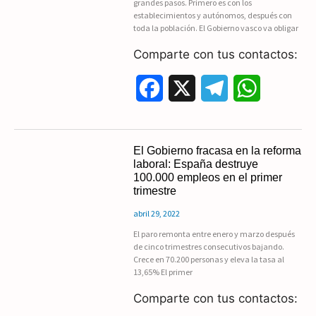
grandes pasos. Primero es con los
o
a
p
establecimientos y autónomos, después con
toda la población. El Gobierno vasco va obligar
k
m
p
Comparte con tus contactos:
F
X
T
W
a
e
h
c
l
a
El Gobierno fracasa en la reforma
laboral: España destruye
e
e
t
100.000 empleos en el primer
trimestre
b
g
s
abril 29, 2022
o
r
A
El paro remonta entre enero y marzo después
de cinco trimestres consecutivos bajando.
o
a
p
Crece en 70.200 personas y eleva la tasa al
13,65% El primer
k
m
p
Comparte con tus contactos: