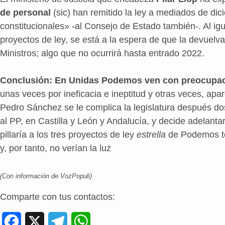
de personal
(sic) han remitido la ley a mediados de di
constitucionales» -al Consejo de Estado también-. Al igu
proyectos de ley, se está a la espera de que la devuelva
Ministros; algo que no ocurrirá hasta entrado 2022.
Conclusión: En Unidas Podemos ven con preocupa
unas veces por ineficacia e ineptitud y otras veces, apa
Pedro Sánchez se le complica la legislatura después dos
al PP, en Castilla y León y Andalucía, y decide adelanta
pillaría a los tres proyectos de ley
estrella
de Podemos to
y, por tanto, no verían la luz
(Con información de VozPopuli)
Comparte con tus contactos:
F
X
T
W