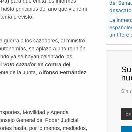
GPJ)
para que emita los informes
del Sena
 hasta principios del año que viene ni
desacato
tenía previsto.
La inmen
españole
un títere
e guerra a los cazadores, al ministro
 autonomías, se aplaza a una reunión
ando ya se hayan celebrado las
el
voto cazador
en contra del
Su
ente de la Junta,
Alfonso Fernández
nu
Sin s
ansportes, Movilidad y Agenda
onsejo General del Poder Judicial
Cortes hasta, por lo menos, mediados,