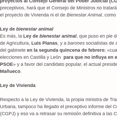
proyectos al Consejo General del Poder Judicial (C
preceptivos, hará que el Consejo de Ministros no tratará
el proyecto de Vivienda ni el de
Bienestar Animal
, como 
Ley de
bienestar animal
Es más, la
Ley de
bienestar animal
, que puso en pie d
de Agricultura,
Luis Planas
, y a
barones
socialistas de
del gabinete
en la segunda quincena de febrero
; «cu
elecciones en Castilla y León
para que no influya en 
PSOE
» y a favor del candidato popular, el actual presid
Mañueco
.
Ley de Vivienda
Respecto a la Ley de Vivienda, la propia ministra de Tr
Urbana, tampoco ha llegado el preceptivo informe del C
(CGPJ) y eso va a retrasar su remisión definitiva a las 