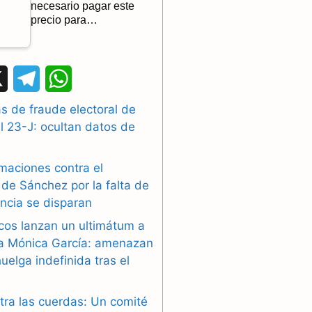
necesario pagar este
precio para…
X
T
W
e
h
 de fraude electoral de
l 23-J: ocultan datos de
l
a
e
t
maciones contra el
g
s
de Sánchez por la falta de
ncia se disparan
r
A
cos lanzan un ultimátum a
a
p
ra Mónica García: amenazan
uelga indefinida tras el
m
p
tra las cuerdas: Un comité