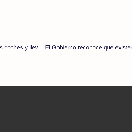
Los talibanes prohíben reproducir música en los coches y llevar a mujeres sin hiyab