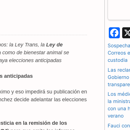
F
a
s: la Ley Trans, la
Ley de
Sospechas
a como de bienestar animal se
Correos e
c
custodia
aya elecciones anticipadas
e
Las recla
s anticipadas
b
Gobierno 
transpare
o
ximo y eso impedirá su publicación en
Los médi
o
chez decide adelantar las elecciones
la minist
con una h
k
verano
sticia en la remisión de los
Fauci con