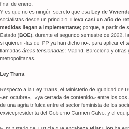
final de enero.
Y es que no es ningún secreto que esa
Ley de Viviend
socialistas desde un principio.
Lleva casi un año de re
medidas llegan a implementarse
; porque, a partir de 
Estado (
BOE
), durante el segundo semestre de 2022, l
si quieren -las del PP ya han dicho no-, para aplicar el
s
llamadas
áreas tensionadas
: Madrid, Barcelona y otras
metropolitanas.
Ley Trans
,
Respecto a la
Ley Trans
, el Ministerio de Igualdad de
I
«en octubre», «ya cerrada de contenido» entre los do
de una agria trifulca entre el sector feminista de los soc
exvicepresidenta del Gobierno Carmen Calvo, y el equi
El ministerio de Justicia que encabeza
Pilar Llop
ha exp