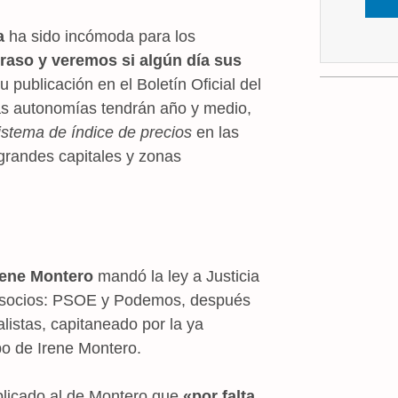
a
ha sido incómoda para los
traso y veremos si algún día sus
su publicación en el Boletín Oficial del
as autonomías tendrán año y medio,
istema de índice de precios
en las
 grandes capitales y zonas
rene Montero
mandó la ley a Justicia
s socios: PSOE y Podemos, después
ialistas, capitaneado por la ya
po de Irene Montero.
licado al de Montero que
«por falta