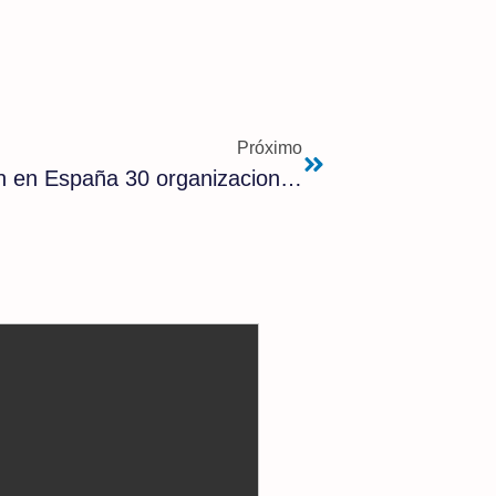
Próximo
El Gobierno reconoce que existen en España 30 organizaciones criminales dedicadas a la inmigración ilegal