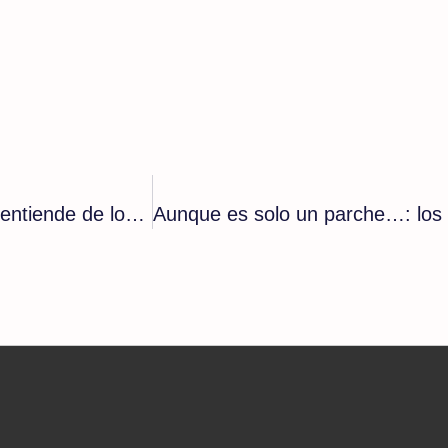
El fundamentalismo trans del Gobierno: se desentiende de los controles internacionales que eliminan los fraudes en deportistas hombres transgéneros