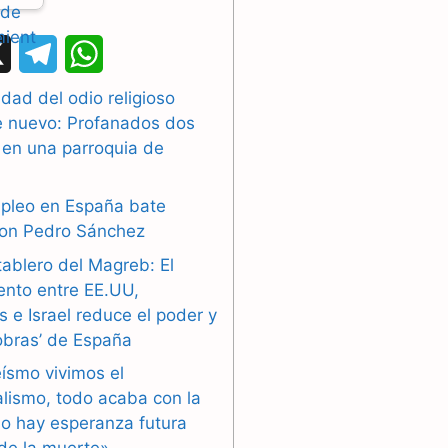
X
T
W
e
h
dad del odio religioso
e nuevo: Profanados dos
l
a
 en una parroquia de
e
t
g
s
mpleo en España bate
con Pedro Sánchez
r
A
tablero del Magreb: El
a
p
ento entre EE.UU,
 e Israel reduce el poder y
m
p
obras’ de España
eísmo vivimos el
alismo, todo acaba con la
o hay esperanza futura