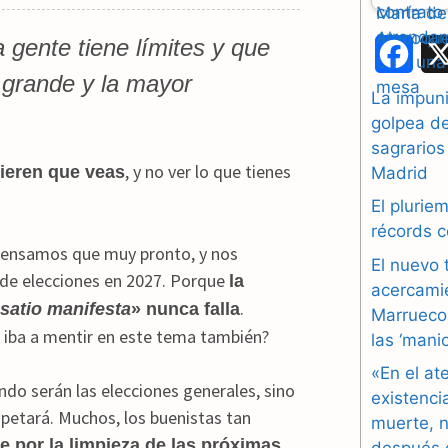
gente tiene límites y que
F
 grande y la mayor
a
La impuni
golpea d
c
sagrarios
e
, y no ver lo que tienes
uieren que veas
Madrid
b
El plurie
récords 
o
pensamos que muy pronto, y nos
El nuevo 
 de elecciones en 2027. Porque
la
o
acercami
.
usatio manifesta
» nunca falla
Marruecos
k
o iba a mentir en este tema también?
las ‘mani
«En el at
ndo serán las elecciones generales, sino
existenci
espetará. Muchos, los buenistas tan
muerte, n
 por la limpieza de las próximas