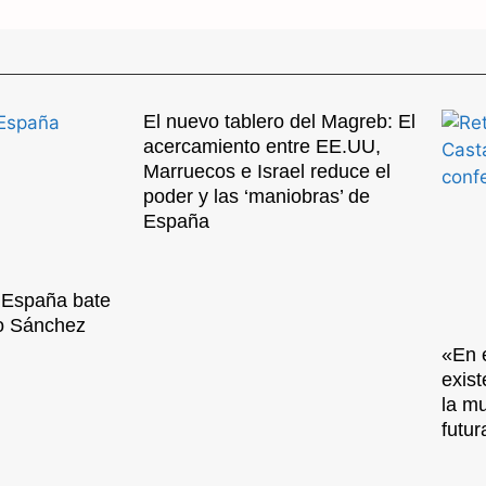
El nuevo tablero del Magreb: El
acercamiento entre EE.UU,
Marruecos e Israel reduce el
poder y las ‘maniobras’ de
España
n España bate
o Sánchez
«En e
exis
la m
futu