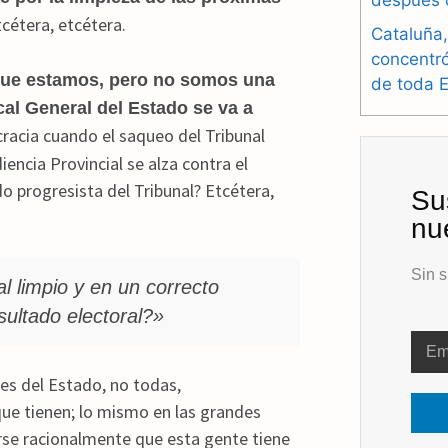
después 
cétera, etcétera.
Cataluña,
concentr
ue estamos, pero no somos una
de toda 
l General del Estado se va a
cia cuando el saqueo del Tribunal
encia Provincial se alza contra el
do progresista del Tribunal? Etcétera,
Su
nu
Sin s
l limpio y en un correcto
sultado electoral?»
nes del Estado, no todas,
ue tienen; lo mismo en las grandes
arse racionalmente que esta gente tiene